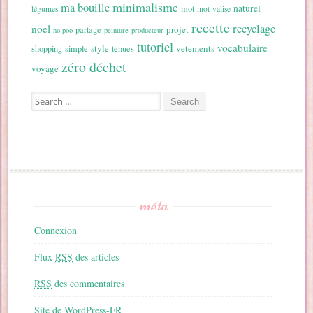
minimalisme
ma bouille
naturel
mot
légumes
mot-valise
recette
recyclage
noel
projet
partage
no poo
peinture
producteur
tutoriel
vocabulaire
style
vetements
shopping
simple
tenues
zéro déchet
voyage
Search for:
méta
Connexion
Flux
RSS
des articles
RSS
des commentaires
Site de WordPress-FR