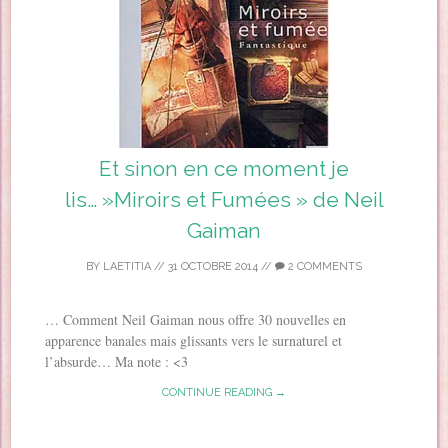
Et sinon en ce moment je
lis… »Miroirs et Fumées » de Neil
Gaiman
BY
LAETITIA
//
31 OCTOBRE 2014
//
2 COMMENTS
… Comment Neil Gaiman nous offre 30 nouvelles en
apparence banales mais glissants vers le surnaturel et
l’absurde… Ma note : <3
CONTINUE READING →