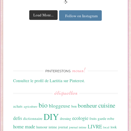
Load More...
Follow on Instagram
nous!
PINTERESTONS
Consultez le profil de Laetitia sur Pinterest.
étiquettes
bio
cuisine
bonheur
bloggeuse
achats
bon
agriculture
DIY
ecologie
defis
dictionnaire
garde robe
dressing
fruits
home made
LIVRE
humour
look
intime
journal
journal intime
local