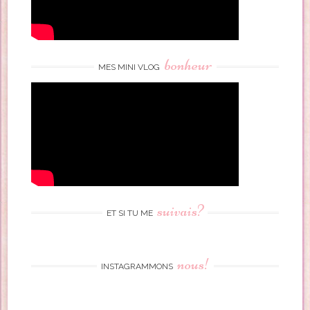
bonheur
MES MINI VLOG
suivais?
ET SI TU ME
nous!
INSTAGRAMMONS