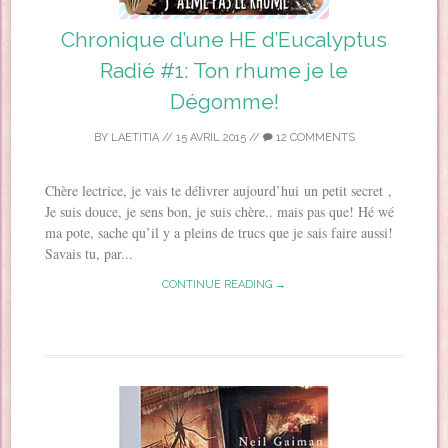
Chronique d’une HE d’Eucalyptus
Radié #1: Ton rhume je le
Dégomme!
BY
LAETITIA
//
15 AVRIL 2015
//
12 COMMENTS
Chère lectrice, je vais te délivrer aujourd’hui un petit secret ,
Je suis douce, je sens bon, je suis chère.. mais pas que! Hé wé
ma pote, sache qu’il y a pleins de trucs que je sais faire aussi!
Savais tu, par...
CONTINUE READING →