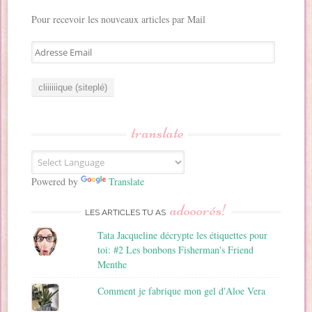
Pour recevoir les nouveaux articles par Mail
A
d
r
e
s
s
translate
e
E
m
a
Powered by
Translate
i
adooorés!
l
LES ARTICLES TU AS
Tata Jacqueline décrypte les étiquettes pour
toi: #2 Les bonbons Fisherman's Friend
Menthe
Comment je fabrique mon gel d'Aloe Vera