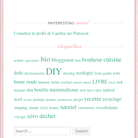
nous!
PINTERESTONS
Consultez le profil de Laetitia sur Pinterest.
étiquettes
bio
cuisine
bonheur
bloggeuse
achats
bon
agriculture
DIY
ecologie
defis
dictionnaire
garde robe
dressing
fruits
home made
LIVRE
humour
look
intime
journal
journal intime
local
minimalisme
ma bouille
naturel
mot
légumes
mot-valise
recette
recyclage
noel
projet
partage
no poo
peinture
producteur
tutoriel
vocabulaire
style
vetements
shopping
simple
tenues
zéro déchet
voyage
Search for: