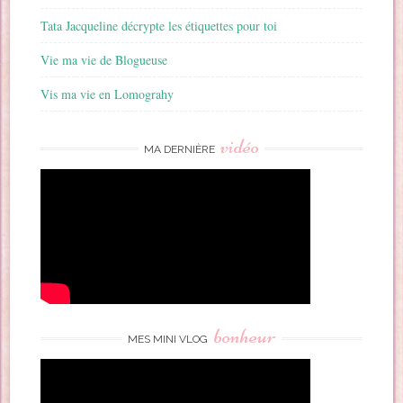
Tata Jacqueline décrypte les étiquettes pour toi
Vie ma vie de Blogueuse
Vis ma vie en Lomograhy
vidéo
MA DERNIÈRE
bonheur
MES MINI VLOG