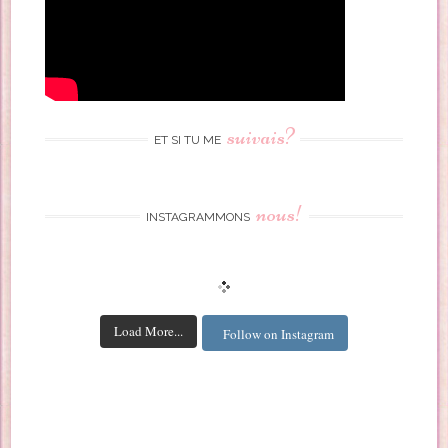
suivais?
ET SI TU ME
nous!
INSTAGRAMMONS
Load More...
Follow on Instagram