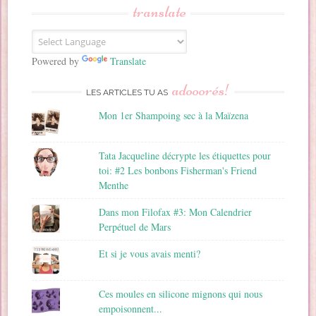
s
translate
e
E
m
a
Powered by
Translate
i
adooorés!
l
LES ARTICLES TU AS
Mon 1er Shampoing sec à la Maïzena
Tata Jacqueline décrypte les étiquettes pour
toi: #2 Les bonbons Fisherman's Friend
Menthe
Dans mon Filofax #3: Mon Calendrier
Perpétuel de Mars
Et si je vous avais menti?
Ces moules en silicone mignons qui nous
empoisonnent...