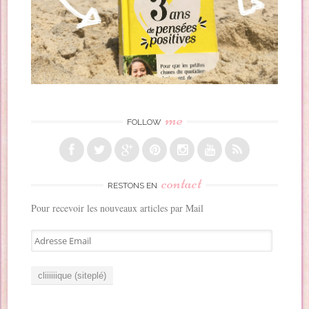
me
FOLLOW
contact
RESTONS EN
Pour recevoir les nouveaux articles par Mail
A
d
r
e
s