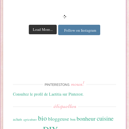
Load More...
Follow on Instagram
nous!
PINTERESTONS
Consultez le profil de Laetitia sur Pinterest.
étiquettes
bio
cuisine
bonheur
bloggeuse
achats
bon
agriculture