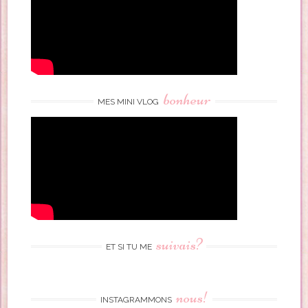
bonheur
MES MINI VLOG
suivais?
ET SI TU ME
nous!
INSTAGRAMMONS