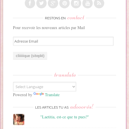
contact
RESTONS EN
Pour recevoir les nouveaux articles par Mail
A
d
r
e
s
s
translate
e
E
m
a
Powered by
Translate
i
adooorés!
l
LES ARTICLES TU AS
"Laetitia, est-ce que tu pues?"