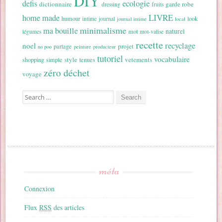
DIY
ecologie
defis
dictionnaire
garde robe
dressing
fruits
home made
LIVRE
humour
look
intime
journal
journal intime
local
minimalisme
ma bouille
naturel
mot
légumes
mot-valise
recette
recyclage
noel
projet
partage
no poo
peinture
producteur
tutoriel
vocabulaire
style
vetements
shopping
simple
tenues
zéro déchet
voyage
Search for:
méta
Connexion
Flux
RSS
des articles