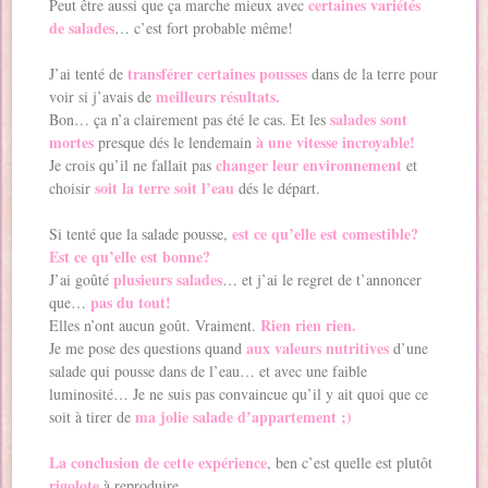
certaines variétés
Peut être aussi que ça marche mieux avec
de salades
… c’est fort probable même!
transférer certaines pousses
J’ai tenté de
dans de la terre pour
meilleurs résultats.
voir si j’avais de
salades sont
Bon… ça n’a clairement pas été le cas. Et les
mortes
à une vitesse incroyable!
presque dés le lendemain
changer leur environnement
Je crois qu’il ne fallait pas
et
soit la terre soit l’eau
choisir
dés le départ.
est ce qu’elle est comestible?
Si tenté que la salade pousse,
Est ce qu’elle est bonne?
plusieurs salades
J’ai goûté
… et j’ai le regret de t’annoncer
pas du tout!
que…
Rien rien rien.
Elles n’ont aucun goût. Vraiment.
aux valeurs nutritives
Je me pose des questions quand
d’une
salade qui pousse dans de l’eau… et avec une faible
luminosité… Je ne suis pas convaincue qu’il y ait quoi que ce
ma jolie salade d’appartement ;)
soit à tirer de
La conclusion de cette expérience
, ben c’est quelle est plutôt
rigolote
à reproduire.