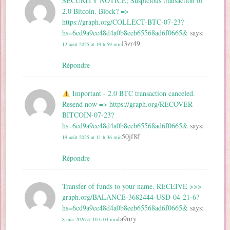
SECURITY NOTICE; Suspicious transaction of
2.0 Bitcoin. Block? =>
https://graph.org/COLLECT-BTC-07-23?
hs=6cd9a9ee48d4a0b8eeb65568ad6f0665&
says:
l3zr49
12 août 2025 at 19 h 59 min
Répondre
Important - 2.0 BTC transaction canceled.
Resend now => https://graph.org/RECOVER-
BITCOIN-07-23?
hs=6cd9a9ee48d4a0b8eeb65568ad6f0665&
says:
50jf8f
19 août 2025 at 11 h 36 min
Répondre
Transfer of funds to your name. RECEIVE >>>
graph.org/BALANCE-3682444-USD-04-21-6?
hs=6cd9a9ee48d4a0b8eeb65568ad6f0665&
says:
ta9nry
8 mai 2026 at 10 h 04 min