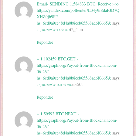
Email- SENDING 1.584833 BTC. Receive >>>
https://yandex.com/poll/enter/E34y9iSdaRJD7Q
XHZ9jb9R?
hs=6cd9a9ee48d4a0b8eeb65568ad6f0665&
says:
t2g4am
21 juin 2025 at 3 h 58 min
Répondre
+ 1.102459 BTC.GET -
https://graph.org/Payout-from-Blockchaincom-
06-26?
hs=6cd9a9ee48d4a0b8eeb65568ad6f0665&
says:
ebr50t
27 juin 2025 at 16 h 45 min
Répondre
+ 1.59592 BTC.NEXT -
https://graph.org/Payout-from-Blockchaincom-
06-26?
hs=6cd9a9ee48d4a0b8eeb65568ad6f0665&
says: