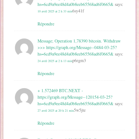
hs=6cd9a9ee48d4a0b8eeb65568ad6f0665&
says:
6sy41f
10 avril 2025 at 2 h 33 min
Répondre
Message; Operation 1,78390 bitcoin. Withdraw
>>> https://graph.org/Message--0484-03-25?
hs=6cd9a9ee48d4a0b8eeb65568ad6f0665&
says:
p6rgm3
24 avril 2025 at 2 h 13 min
Répondre
+ 1.572469 BTC.NEXT -
https://graph.org/Message--120154-03-25?
hs=6cd9a9ee48d4a0b8eeb65568ad6f0665&
says:
5w5jte
27 avril 2025 at 20 h 21 min
Répondre