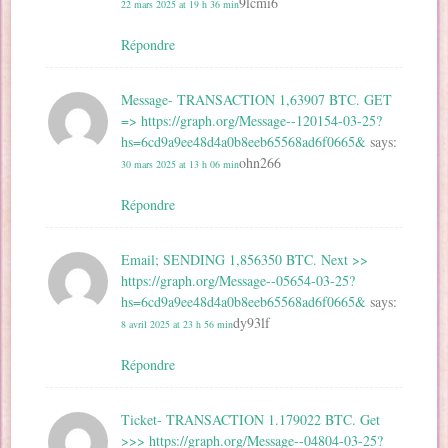
9lcmi6
22 mars 2025 at 19 h 36 min
Répondre
Message- TRANSACTION 1,63907 BTC. GET
=> https://graph.org/Message--120154-03-25?
hs=6cd9a9ee48d4a0b8eeb65568ad6f0665&
says:
ohn266
30 mars 2025 at 13 h 06 min
Répondre
Email; SENDING 1,856350 BTC. Next >>
https://graph.org/Message--05654-03-25?
hs=6cd9a9ee48d4a0b8eeb65568ad6f0665&
says:
dy93lf
8 avril 2025 at 23 h 56 min
Répondre
Ticket- TRANSACTION 1.179022 BTC. Get
>>> https://graph.org/Message--04804-03-25?