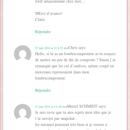
forêt amazonienne chez moi…
MErci d’avance!
Claire
Répondre
Chris
says:
22 juin 2016 at 21 h 52 min
Hello, si tu as un lombricomposteur as tu essayes
de mettre un peu de thé de composte ? Sinon j’ai
remarqué que les cul d’endives, même coupé en
morceaux repoussaient dans mon
lombricomposteur.
Répondre
Muriel SCHMIDT
says:
23 juin 2016 at 0 h 40 min
Je suis ravie que tu aies repris mon idée que je
t’ai envoyé par snapchat…
les miennes poussent très bien et je réussis à