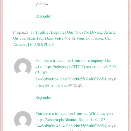
yh6h6w
Répondre
Pingback:
11 Fruits et Légumes Que Vous Ne Devriez Acheter
Qu’une Seule Fois Dans Votre Vie Si Vous Connaissez Ces
Astuces. | PLUS&PLUS
Sending a transaction from our company. Get
=>> https://telegra.ph/BTC-Transaction--469599-
05-10?
hs=6cd9a9ee48d4a0b8eeb65568ad6f0665&
says:
w7z1qx
16 juin 2024 at 10 h 13 min
Répondre
You have a transaction from us. Withdrаw >>>
https://telegra.ph/Binance-Support-02-18?
hs=6cd9a9ee48d4a0b8eeb65568ad6f0665&
says: