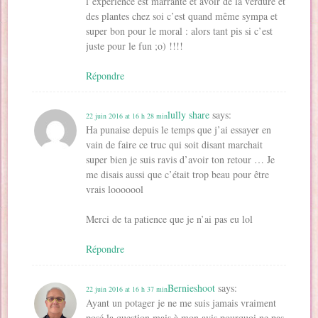
l’expérience est marrante et avoir de la verdure et
des plantes chez soi c’est quand même sympa et
super bon pour le moral : alors tant pis si c’est
juste pour le fun ;o) !!!!
Répondre
lully share
says:
22 juin 2016 at 16 h 28 min
Ha punaise depuis le temps que j’ai essayer en
vain de faire ce truc qui soit disant marchait
super bien je suis ravis d’avoir ton retour … Je
me disais aussi que c’était trop beau pour être
vrais looooool
Merci de ta patience que je n’ai pas eu lol
Répondre
Bernieshoot
says:
22 juin 2016 at 16 h 37 min
Ayant un potager je ne me suis jamais vraiment
posé la question mais à mon avis pourquoi ne pas