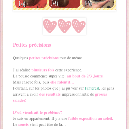
Petites précisions
petites précisions
Quelques
tout de même.
plusieurs fois
J’ai réalisé
cette expérience.
au bout de 2/3 Jours.
La pousse commence super vite:
elle ralentit…
Mais chaque fois, puis
Pourtant, sur les photos que j’ai pu voir sur
Pinterest
, les gens
des résultats
grosses
arrivent à avoir
impressionnants: de
salades!
D’où viendrait le problème?
faible exposition au soleil.
Je suis en appartement. Il y a une
soucis
Le
vient peut être de là…