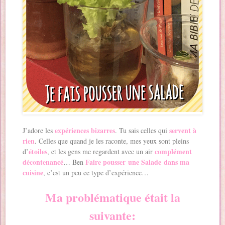
expériences bizarres
servent à
J’adore les
. Tu sais celles qui
rien
. Celles que quand je les raconte, mes yeux sont pleins
étoiles
complément
d’
, et les gens me regardent avec un air
décontenancé
Faire pousser une Salade dans ma
… Ben
cuisine
, c’est un peu ce type d’expérience…
Ma problématique était la
suivante: