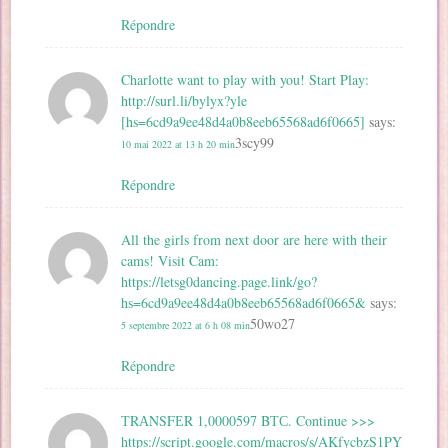
Répondre
Charlotte want to play with you! Start Play:
http://surl.li/bylyx?yle
[hs=6cd9a9ee48d4a0b8eeb65568ad6f0665]
says:
3scy99
10 mai 2022 at 13 h 20 min
Répondre
All the girls from next door are here with their
cams! Visit Cam:
https://letsg0dancing.page.link/go?
hs=6cd9a9ee48d4a0b8eeb65568ad6f0665&
says:
50wo27
5 septembre 2022 at 6 h 08 min
Répondre
ТRАNSFЕR 1,0000597 BТС. Continue >>>
https://script.google.com/macros/s/AKfycbzS1PY