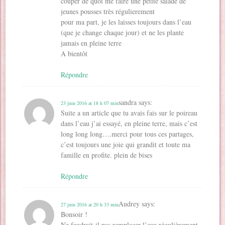
couper de quoi me faire une petite salade de
jeunes pousses très régulierement
pour ma part, je les laisses toujours dans l’eau
(que je change chaque jour) et ne les plante
jamais en pleine terre
A bientôt
Répondre
sandra
says:
23 juin 2016 at 18 h 07 min
Suite a un article que tu avais fais sur le poireau
dans l’eau j’ai essayé, en pleine terre, mais c’est
long long long….merci pour tous ces partages,
c’est toujours une joie qui grandit et toute ma
famille en profite. plein de bises
Répondre
Audrey
says:
27 juin 2016 at 20 h 33 min
Bonsoir !
Ne faudrait-il pas remplacer l’eau régulièrement