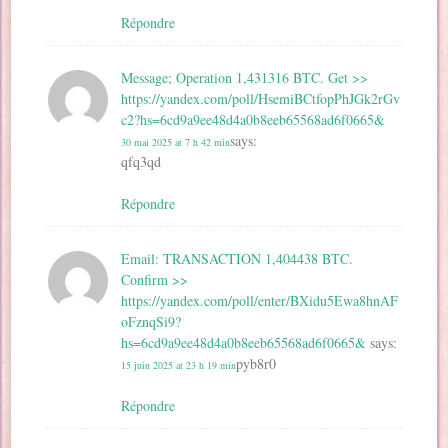
Répondre
Message; Operation 1,431316 BTC. Get >>
https://yandex.com/poll/HsemiBCtfopPhJGk2rGv
c2?hs=6cd9a9ee48d4a0b8eeb65568ad6f0665&
says:
30 mai 2025 at 7 h 42 min
qfq3qd
Répondre
Email: TRANSACTION 1,404438 BTC.
Confirm >>
https://yandex.com/poll/enter/BXidu5Ewa8hnAF
oFznqSi9?
hs=6cd9a9ee48d4a0b8eeb65568ad6f0665&
says:
pyb8r0
15 juin 2025 at 23 h 19 min
Répondre