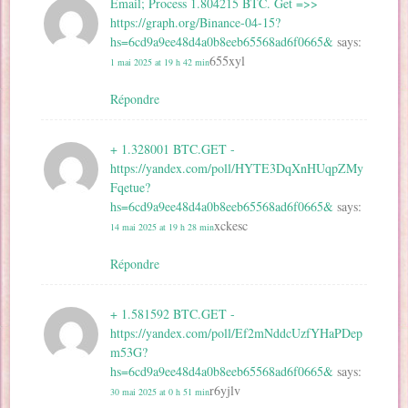
Email; Process 1.804215 BTC. Get =>>
https://graph.org/Binance-04-15?
hs=6cd9a9ee48d4a0b8eeb65568ad6f0665&
says:
655xyl
1 mai 2025 at 19 h 42 min
Répondre
+ 1.328001 BTC.GET -
https://yandex.com/poll/HYTE3DqXnHUqpZMy
Fqetue?
hs=6cd9a9ee48d4a0b8eeb65568ad6f0665&
says:
xckesc
14 mai 2025 at 19 h 28 min
Répondre
+ 1.581592 BTC.GET -
https://yandex.com/poll/Ef2mNddcUzfYHaPDep
m53G?
hs=6cd9a9ee48d4a0b8eeb65568ad6f0665&
says:
r6yjlv
30 mai 2025 at 0 h 51 min