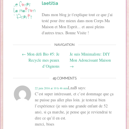
(
o
o
u
t
o
laetitia
o
u
u
v
(
n
u
v
v
r
o
(
v
r
r
e
u
o
r
e
e
d
v
Dans mon blog je t'explique tout ce que j'ai
u
e
d
d
a
r
v
testé pour être mieux dans mon Corps Ma
d
a
a
n
e
r
a
n
n
s
d
e
Maison et Mon Esprit... et aussi pleins
n
s
s
u
a
d
s
u
u
n
n
a
d'autres trucs. Bonne Visite !
u
n
n
e
s
n
n
e
e
n
u
s
e
n
n
o
n
u
NAVIGATION
n
o
o
u
e
n
o
u
u
v
n
e
Post navigation
u
v
v
e
o
n
←
Mon défi Bio #5: Je
Je suis Minimaliste: DIY
v
e
e
l
u
o
e
l
l
l
v
u
Recycle mes peaux
Mon Adoucissant Maison
l
l
l
e
e
v
d’Oignons
→
l
e
e
f
l
e
e
f
f
e
l
l
f
e
e
n
e
l
e
n
n
ê
f
e
49 COMMENTS
n
ê
ê
t
e
f
ê
t
t
r
n
e
t
r
r
e
ê
n
LnaB
says:
22 juin 2016 at 10 h 46 min
r
e
e
)
t
ê
e
)
)
r
C’est super intéressant, et c’est dommage que ça
t
)
e
r
ne puisse pas aller plus loin. je testerai bien
)
e
)
l’expérience (je suis une grande enfant de 52
ans), si ça marche, je pense que je reviendrai te
dire ce qu’il en est.
merci, bises