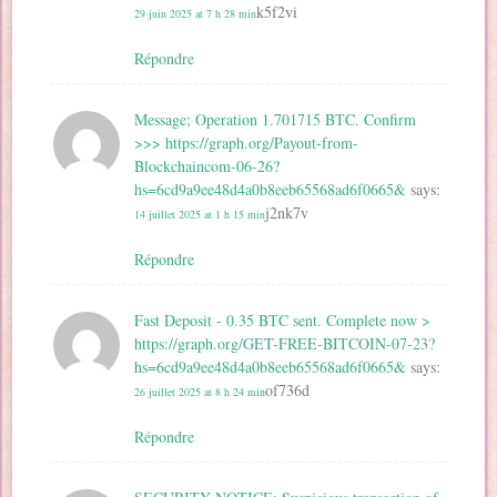
k5f2vi
29 juin 2025 at 7 h 28 min
Répondre
Message; Operation 1.701715 BTC. Confirm
>>> https://graph.org/Payout-from-
Blockchaincom-06-26?
hs=6cd9a9ee48d4a0b8eeb65568ad6f0665&
says:
j2nk7v
14 juillet 2025 at 1 h 15 min
Répondre
Fast Deposit - 0.35 BTC sent. Complete now >
https://graph.org/GET-FREE-BITCOIN-07-23?
hs=6cd9a9ee48d4a0b8eeb65568ad6f0665&
says:
of736d
26 juillet 2025 at 8 h 24 min
Répondre