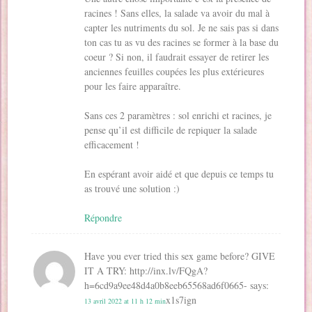
racines ! Sans elles, la salade va avoir du mal à
capter les nutriments du sol. Je ne sais pas si dans
ton cas tu as vu des racines se former à la base du
coeur ? Si non, il faudrait essayer de retirer les
anciennes feuilles coupées les plus extérieures
pour les faire apparaître.
Sans ces 2 paramètres : sol enrichi et racines, je
pense qu’il est difficile de repiquer la salade
efficacement !
En espérant avoir aidé et que depuis ce temps tu
as trouvé une solution :)
Répondre
Have you ever tried this sex game before? GIVE
IT A TRY: http://inx.lv/FQgA?
h=6cd9a9ee48d4a0b8eeb65568ad6f0665-
says:
x1s7ign
13 avril 2022 at 11 h 12 min