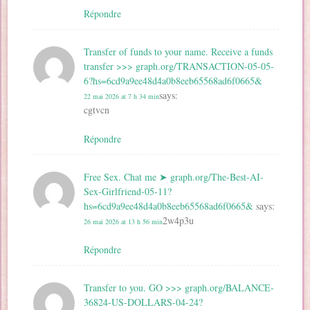
Répondre
Transfer of funds to your name. Receive a funds
transfer >>> graph.org/TRANSACTION-05-05-
6?hs=6cd9a9ee48d4a0b8eeb65568ad6f0665&
says:
22 mai 2026 at 7 h 34 min
cgtvcn
Répondre
Free Sex. Chat me ➤ graph.org/The-Best-AI-
Sex-Girlfriend-05-11?
hs=6cd9a9ee48d4a0b8eeb65568ad6f0665&
says:
2w4p3u
26 mai 2026 at 13 h 56 min
Répondre
Transfer to you. GO >>> graph.org/BALANCE-
36824-US-DOLLARS-04-24?