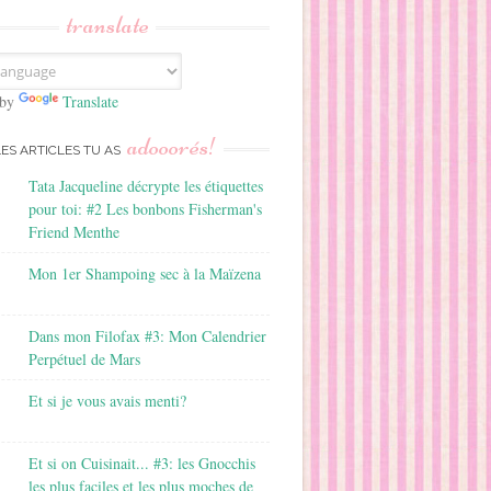
translate
 by
Translate
adooorés!
LES ARTICLES TU AS
Tata Jacqueline décrypte les étiquettes
pour toi: #2 Les bonbons Fisherman's
Friend Menthe
Mon 1er Shampoing sec à la Maïzena
Dans mon Filofax #3: Mon Calendrier
Perpétuel de Mars
Et si je vous avais menti?
Et si on Cuisinait... #3: les Gnocchis
les plus faciles et les plus moches de