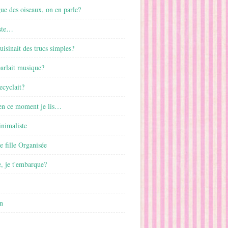
gue des oiseaux, on en parle?
ste…
cuisinait des trucs simples?
parlait musique?
ecyclait?
 en ce moment je lis…
inimaliste
ne fille Organisée
, je t'embarque?
n