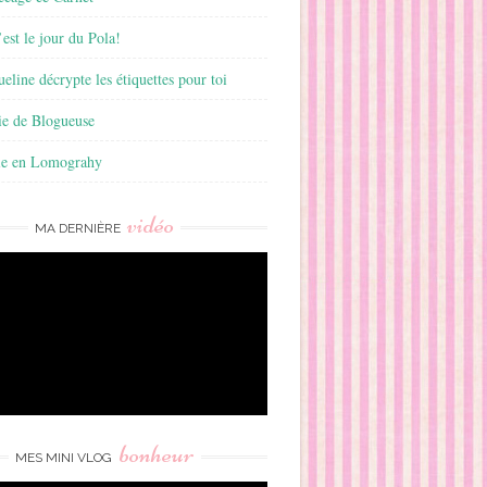
est le jour du Pola!
ueline décrypte les étiquettes pour toi
ie de Blogueuse
ie en Lomograhy
vidéo
MA DERNIÈRE
bonheur
MES MINI VLOG