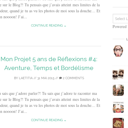
s
e sur le Blog?! Tu pensais que j’avais atteint mes limites de la
e
deur, quand je tu as vu les photos de moi sous la douche… Et
E
n noooon! J’ai...
m
a
CONTINUE READING →
Powered
i
l
Mon Projet 5 ans de Réflexions #4:
Aventure, Temps et Bordélisme
BY
LAETITIA
//
31 MAI 2015
//
2 COMMENTS
 sais que j’adore parler?! Tu sais que j’adore te raconter ma
e sur le Blog?! Tu pensais que j’avais atteint mes limites de la
deur, quand je tu as vu les photos de moi sous la douche… Et
n noooon! J’ai...
CONTINUE READING →