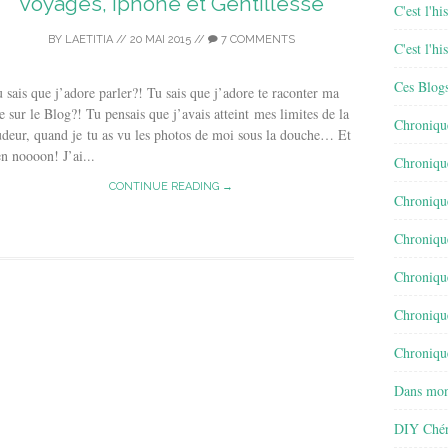
Voyages, Iphone et Gentillesse
C'est l'h
BY
LAETITIA
//
20 MAI 2015
//
7 COMMENTS
C'est l'h
Ces Blog
 sais que j’adore parler?! Tu sais que j’adore te raconter ma
e sur le Blog?! Tu pensais que j’avais atteint mes limites de la
Chroniqu
deur, quand je tu as vu les photos de moi sous la douche… Et
n noooon! J’ai...
Chroniqu
CONTINUE READING →
Chroniqu
Chroniqu
Chroniqu
Chroniqu
Chronique
Dans mon
DIY Chér