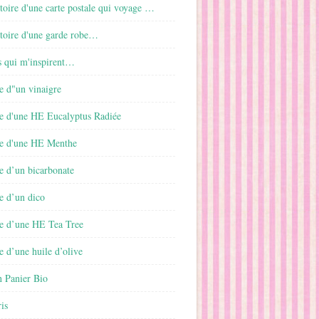
istoire d'une carte postale qui voyage …
istoire d'une garde robe…
s qui m'inspirent…
e d"un vinaigre
e d'une HE Eucalyptus Radiée
e d'une HE Menthe
e d’un bicarbonate
e d’un dico
e d’une HE Tea Tree
 d’une huile d’olive
 Panier Bio
is