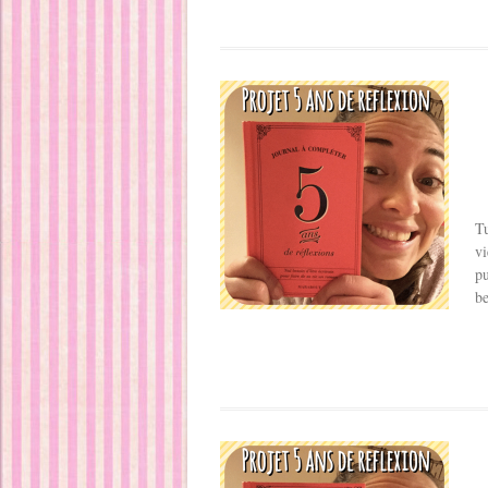
Tu
vi
pu
be