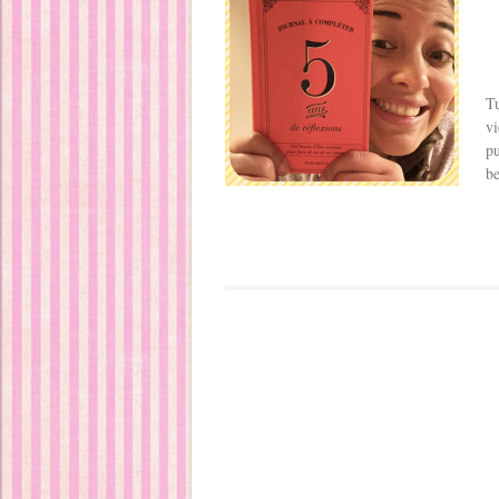
Tu
vi
pu
be