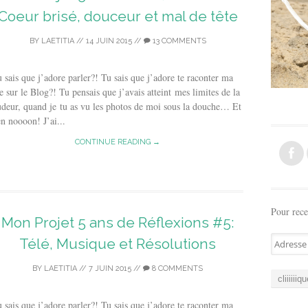
Coeur brisé, douceur et mal de tête
BY
LAETITIA
//
14 JUIN 2015
//
13 COMMENTS
 sais que j’adore parler?! Tu sais que j’adore te raconter ma
e sur le Blog?! Tu pensais que j’avais atteint mes limites de la
deur, quand je tu as vu les photos de moi sous la douche… Et
n noooon! J’ai...
CONTINUE READING →
Pour rece
Mon Projet 5 ans de Réflexions #5:
A
Télé, Musique et Résolutions
d
r
BY
LAETITIA
//
7 JUIN 2015
//
8 COMMENTS
e
s
 sais que j’adore parler?! Tu sais que j’adore te raconter ma