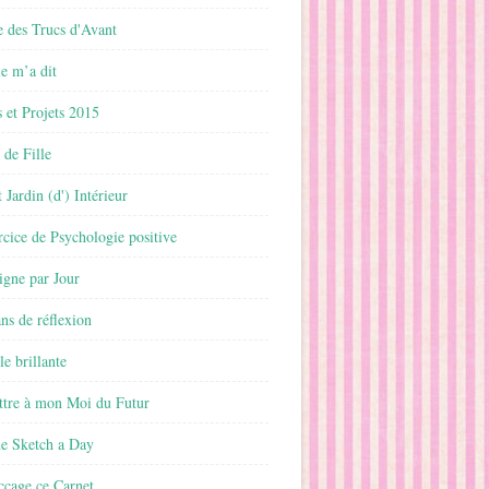
 des Trucs d'Avant
 m’a dit
 et Projets 2015
 de Fille
 Jardin (d') Intérieur
rcice de Psychologie positive
ligne par Jour
ans de réflexion
le brillante
ttre à mon Moi du Futur
ne Sketch a Day
ccage ce Carnet