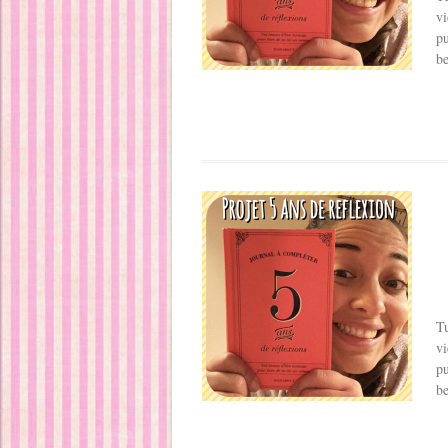
vi
pu
be
Tu
vi
pu
be