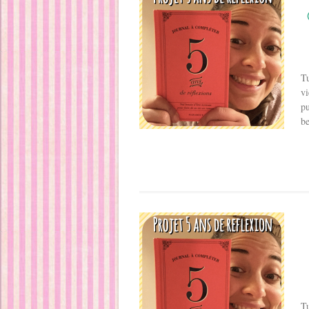
Tu
vi
pu
be
Tu