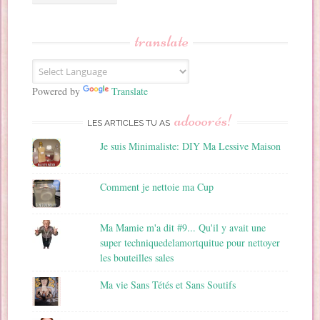
s
s
translate
e
E
m
a
Powered by
Translate
i
adooorés!
l
LES ARTICLES TU AS
Je suis Minimaliste: DIY Ma Lessive Maison
Comment je nettoie ma Cup
Ma Mamie m'a dit #9... Qu'il y avait une
super techniquedelamortquitue pour nettoyer
les bouteilles sales
Ma vie Sans Tétés et Sans Soutifs