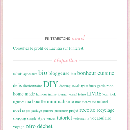
nous!
PINTERESTONS
Consultez le profil de Laetitia sur Pinterest.
étiquettes
bio
cuisine
bonheur
bloggeuse
achats
bon
agriculture
DIY
ecologie
defis
dictionnaire
garde robe
dressing
fruits
home made
LIVRE
humour
look
intime
journal
journal intime
local
minimalisme
ma bouille
naturel
mot
légumes
mot-valise
recette
recyclage
noel
projet
partage
no poo
peinture
producteur
tutoriel
vocabulaire
style
vetements
shopping
simple
tenues
zéro déchet
voyage