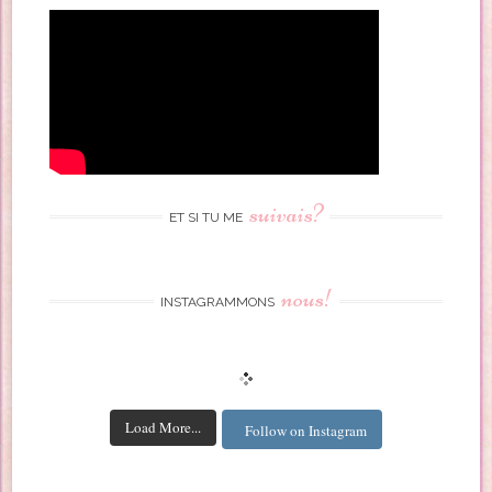
suivais?
ET SI TU ME
nous!
INSTAGRAMMONS
Load More...
Follow on Instagram