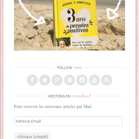
me
FOLLOW
contact
RESTONS EN
Pour recevoir les nouveaux articles par Mail
A
d
r
e