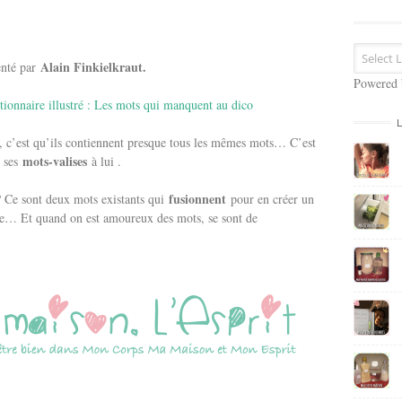
s
e
E
m
Alain Finkielkraut.
venté par
a
Powered
i
ictionnaire illustré : Les mots qui manquent au dico
l
, c’est qu’ils contiennent presque tous les mêmes mots… C’est
mots-valises
c ses
à lui .
fusionnent
? Ce sont deux mots existants qui
pour en créer un
ge… Et quand on est amoureux des mots, se sont de