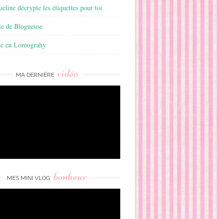
ueline décrypte les étiquettes pour toi
ie de Blogueuse
ie en Lomograhy
vidéo
MA DERNIÈRE
bonheur
MES MINI VLOG