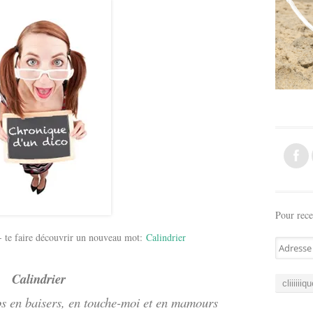
Pour rece
re- te faire découvrir un nouveau mot:
Calindrier
A
d
r
Calindrier
e
ps en baisers, en touche-moi et en mamours
s