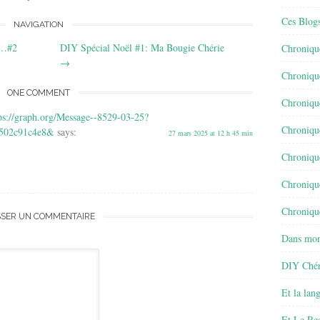
Ces Blog
NAVIGATION
e…#2
DIY Spécial Noël #1: Ma Bougie Chérie
Chroniqu
→
Chroniqu
ONE COMMENT
Chroniqu
s://graph.org/Message--8529-03-25?
Chroniqu
4502c91c4e8&
says:
27 mars 2025 at 12 h 45 min
Chroniqu
Chroniqu
Chronique
SSER UN COMMENTAIRE
Dans mon
DIY Chér
Et la lan
Et Le Re