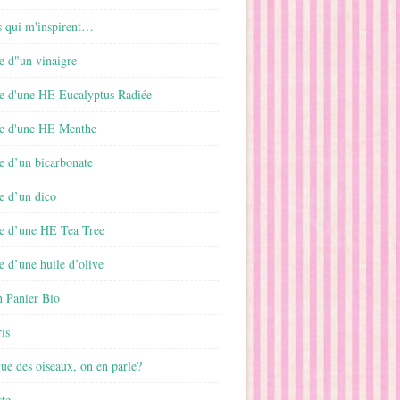
s qui m'inspirent…
e d"un vinaigre
e d'une HE Eucalyptus Radiée
e d'une HE Menthe
e d’un bicarbonate
e d’un dico
e d’une HE Tea Tree
 d’une huile d’olive
 Panier Bio
is
gue des oiseaux, on en parle?
ste…