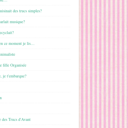
cuisinait des trucs simples?
parlait musique?
ecyclait?
 en ce moment je lis…
inimaliste
ne fille Organisée
, je t'embarque?
n
 des Trucs d'Avant