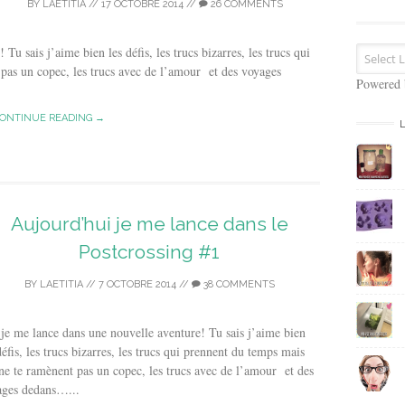
s
BY
LAETITIA
//
17 OCTOBRE 2014
//
26 COMMENTS
e
E
u sais j’aime bien les défis, les trucs bizarres, les trucs qui
m
pas un copec, les trucs avec de l’amour et des voyages
a
Powered
i
l
ONTINUE READING →
Aujourd’hui je me lance dans le
Postcrossing #1
BY
LAETITIA
//
7 OCTOBRE 2014
//
38 COMMENTS
je me lance dans une nouvelle aventure! Tu sais j’aime bien
défis, les trucs bizarres, les trucs qui prennent du temps mais
ne te ramènent pas un copec, les trucs avec de l’amour et des
ages dedans…...