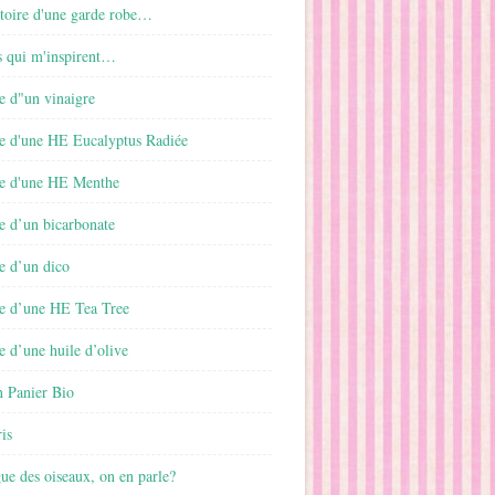
istoire d'une garde robe…
s qui m'inspirent…
e d"un vinaigre
e d'une HE Eucalyptus Radiée
e d'une HE Menthe
e d’un bicarbonate
e d’un dico
e d’une HE Tea Tree
 d’une huile d’olive
 Panier Bio
is
gue des oiseaux, on en parle?