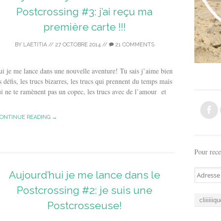
Postcrossing #3: j’ai reçu ma
première carte !!!
BY
LAETITIA
//
27 OCTOBRE 2014
//
21 COMMENTS
i je me lance dans une nouvelle aventure! Tu sais j’aime bien
s défis, les trucs bizarres, les trucs qui prennent du temps mais
i ne te ramènent pas un copec, les trucs avec de l’amour et
ONTINUE READING →
Pour rece
A
Aujourd’hui je me lance dans le
d
Postcrossing #2: je suis une
r
e
Postcrosseuse!
s