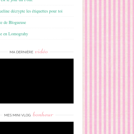
ueline décrypte les étiquettes pour toi
ie de Blogueuse
ie en Lomograhy
vidéo
MA DERNIÈRE
bonheur
MES MINI VLOG