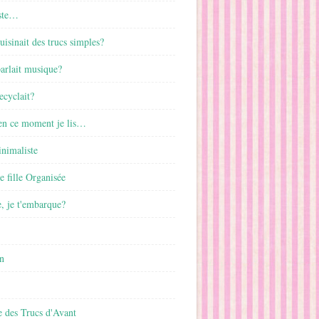
ste…
cuisinait des trucs simples?
parlait musique?
ecyclait?
 en ce moment je lis…
inimaliste
ne fille Organisée
, je t'embarque?
n
 des Trucs d'Avant