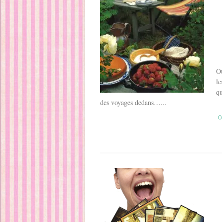
Ou
le
qu
des voyages dedans…...
C