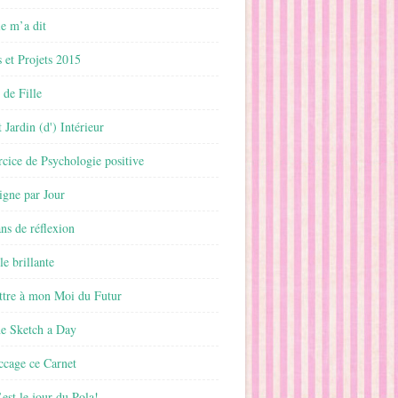
 m’a dit
 et Projets 2015
 de Fille
 Jardin (d') Intérieur
rcice de Psychologie positive
ligne par Jour
ans de réflexion
le brillante
ttre à mon Moi du Futur
ne Sketch a Day
ccage ce Carnet
est le jour du Pola!