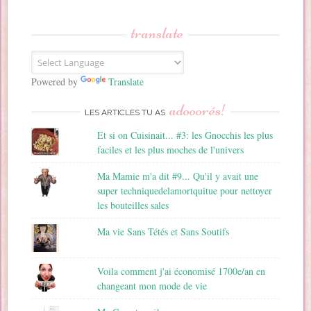
s
s
translate
e
E
m
a
Powered by
Translate
i
adooorés!
l
LES ARTICLES TU AS
Et si on Cuisinait... #3: les Gnocchis les plus
faciles et les plus moches de l'univers
Ma Mamie m'a dit #9... Qu'il y avait une
super techniquedelamortquitue pour nettoyer
les bouteilles sales
Ma vie Sans Tétés et Sans Soutifs
Voila comment j'ai économisé 1700e/an en
changeant mon mode de vie