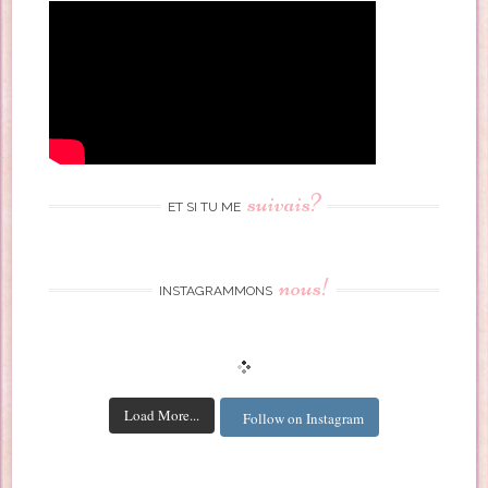
suivais?
ET SI TU ME
nous!
INSTAGRAMMONS
Load More...
Follow on Instagram