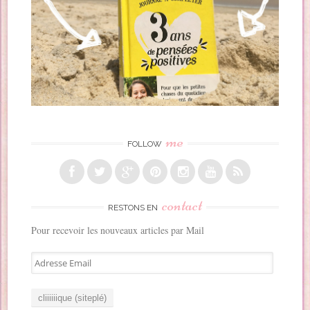
me
FOLLOW
contact
RESTONS EN
Pour recevoir les nouveaux articles par Mail
A
d
r
e