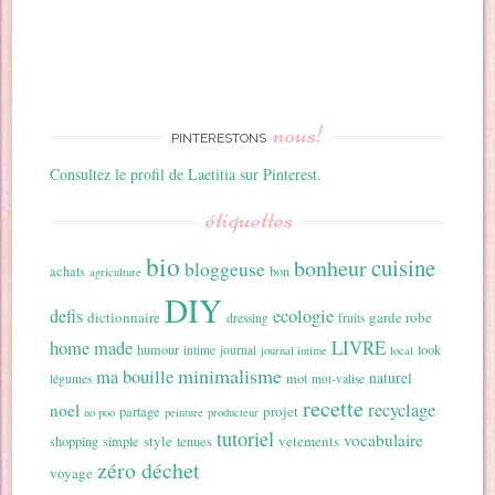
nous!
PINTERESTONS
Consultez le profil de Laetitia sur Pinterest.
étiquettes
bio
cuisine
bonheur
bloggeuse
achats
bon
agriculture
DIY
ecologie
defis
dictionnaire
garde robe
dressing
fruits
home made
LIVRE
humour
look
intime
journal
journal intime
local
minimalisme
ma bouille
naturel
mot
légumes
mot-valise
recette
recyclage
noel
projet
partage
no poo
peinture
producteur
tutoriel
vocabulaire
style
vetements
shopping
simple
tenues
zéro déchet
voyage