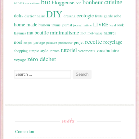
bio
cuisine
bonheur
bloggeuse
achats
bon
agriculture
DIY
ecologie
defis
dictionnaire
garde robe
dressing
fruits
home made
LIVRE
humour
look
intime
journal
journal intime
local
minimalisme
ma bouille
naturel
mot
légumes
mot-valise
recette
recyclage
noel
projet
partage
no poo
peinture
producteur
tutoriel
vocabulaire
style
vetements
shopping
simple
tenues
zéro déchet
voyage
Search for:
méta
Connexion