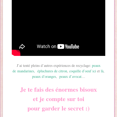
J’ai tenté pleins d’autres expériences de recyclage:
peaux
de mandarines,
épluchures de citron
,
coquille d’oeuf ici
et
là
,
peaux d’oranges
,
peaux d’avocat
…
Je te fais des énormes bisoux
et je compte sur toi
pour garder le secret :)