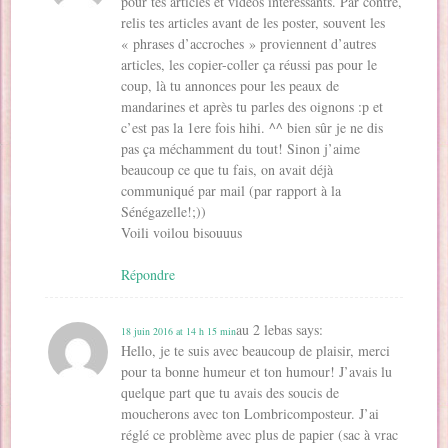
pour tes articles et vidéos intéressants. Par contre,
relis tes articles avant de les poster, souvent les
« phrases d’accroches » proviennent d’autres
articles, les copier-coller ça réussi pas pour le
coup, là tu annonces pour les peaux de
mandarines et après tu parles des oignons :p et
c’est pas la 1ere fois hihi. ^^ bien sûr je ne dis
pas ça méchamment du tout! Sinon j’aime
beaucoup ce que tu fais, on avait déjà
communiqué par mail (par rapport à la
Sénégazelle!;))
Voili voilou bisouuus
Répondre
au 2 lebas
says:
18 juin 2016 at 14 h 15 min
Hello, je te suis avec beaucoup de plaisir, merci
pour ta bonne humeur et ton humour! J’avais lu
quelque part que tu avais des soucis de
moucherons avec ton Lombricomposteur. J’ai
réglé ce problème avec plus de papier (sac à vrac