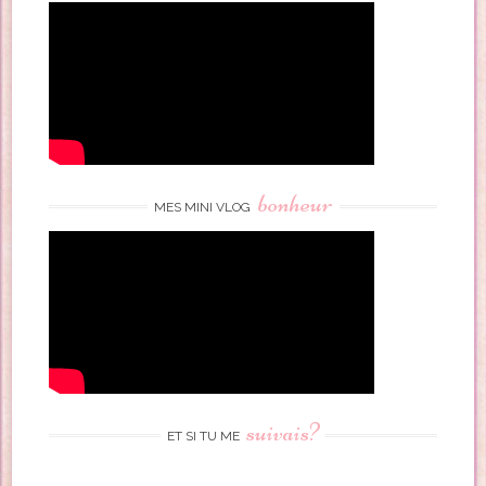
bonheur
MES MINI VLOG
suivais?
ET SI TU ME