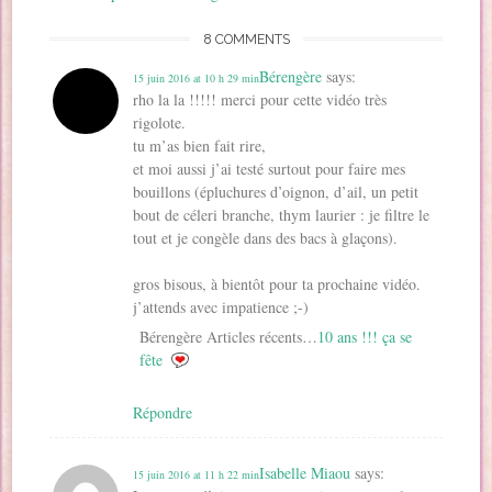
f
e
e
n
e
l
e
n
n
ê
f
e
n
ê
ê
t
e
f
8 COMMENTS
ê
t
t
r
n
e
t
r
r
e
ê
n
r
e
e
)
t
ê
Bérengère
says:
15 juin 2016 at 10 h 29 min
e
)
)
r
t
)
e
r
rho la la !!!!! merci pour cette vidéo très
)
e
)
rigolote.
tu m’as bien fait rire,
et moi aussi j’ai testé surtout pour faire mes
bouillons (épluchures d’oignon, d’ail, un petit
bout de céleri branche, thym laurier : je filtre le
tout et je congèle dans des bacs à glaçons).
gros bisous, à bientôt pour ta prochaine vidéo.
j’attends avec impatience ;-)
Bérengère Articles récents…
10 ans !!! ça se
fête
Répondre
Isabelle Miaou
says:
15 juin 2016 at 11 h 22 min