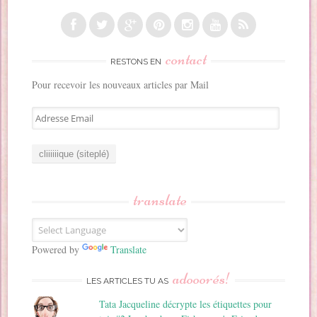
contact
RESTONS EN
Pour recevoir les nouveaux articles par Mail
A
d
r
e
s
s
translate
e
E
m
a
Powered by
Translate
i
adooorés!
l
LES ARTICLES TU AS
Tata Jacqueline décrypte les étiquettes pour