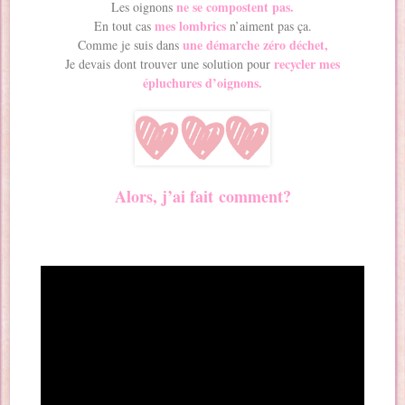
ne se compostent pas.
Les oignons
mes lombrics
En tout cas
n’aiment pas ça.
une démarche zéro déchet,
Comme je suis dans
recycler mes
Je devais dont trouver une solution pour
épluchures d’oignons.
Alors, j’ai fait comment?