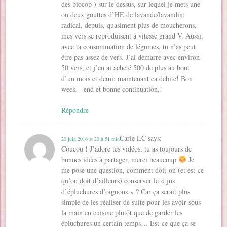
des biocop ) sur le dessus, sur lequel je mets une
ou deux gouttes d’HE de lavande/lavandin:
radical, depuis, quasiment plus de moucherons,
mes vers se reproduisent à vitesse grand V. Aussi,
avec ta consommation de légumes, tu n’as peut
être pas assez de vers. J’ai démarré avec environ
50 vers, et j’en ai acheté 500 de plus au bout
d’un mois et demi: maintenant ca débite! Bon
week – end et bonne continuation,!
Répondre
Carie LC
says:
20 juin 2016 at 20 h 51 min
Coucou ! J’adore tes vidéos, tu as toujours de
bonnes idées à partager, merci beaucoup
Je
me pose une question, comment doit-on (et est-ce
qu’on doit d’ailleurs) conserver le « jus
d’épluchures d’oignons » ? Car ça serait plus
simple de les réaliser de suite pour les avoir sous
la main en cuisine plutôt que de garder les
épluchures un certain temps… Est-ce que ça se