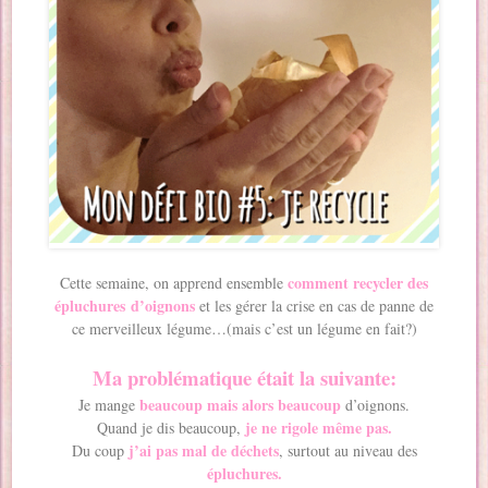
comment recycler des
Cette semaine, on apprend ensemble
épluchures d’oignons
et les gérer la crise en cas de panne de
ce merveilleux légume…(mais c’est un légume en fait?)
Ma problématique était la suivante:
beaucoup mais alors beaucoup
Je mange
d’oignons.
je ne rigole même pas.
Quand je dis beaucoup,
j’ai pas mal de déchets
Du coup
, surtout au niveau des
épluchures.