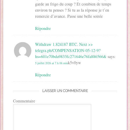
garde au frigo du coup ? Et combien de temps
environ tu penses ? Si tu as la réponse je t’en
remercie d’avance. Passe une belle soirée
Répondre
Withdraw 1.824187 BTC. Next >>
telegra.ph/COMPENSATION-05-12-9?
hs=601e70bda9833fc271646e76fa886566&
says:
k5v0yw
5 juillet 2026 at 7 h 06 min
Répondre
LAISSER UN COMMENTAIRE
Commentaire