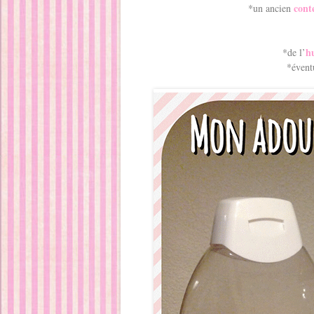
cont
*un ancien
hu
*de l’
*évent