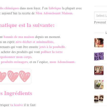
s
e
its chimiques
fabrique
dans mon foyer. J’en
la plupart avec
E
Mon Adoucissant Maison.
c aujourd’hui la recette de
m
a
Powered
tique est la suivante:
i
l
bannis de ma maison
nt
depuis un moment.
zéro déchet et minimaliste,
s un esprit
jetés à la poubelle.
tenants qui vont être ensuite
polluer la terre
acheter des produits qui vont
mpoisonner mon corps.
s produits ménagers
mon Adoucissant.
, et en l’espèce,
s Ingrédients
ta lessive
briquer
il te faut: