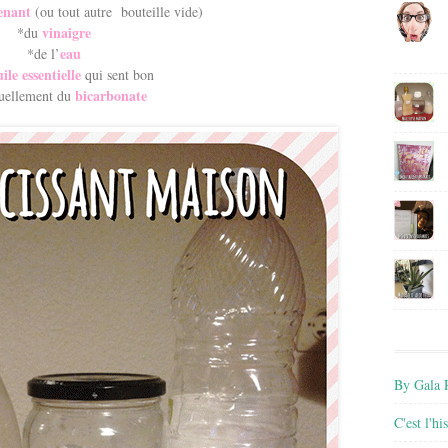
enant
(ou tout autre bouteille vide)
vinaigre
*du
eau
*de l’
ile essentielle
qui sent bon
bicarbonate
uellement du
By Gala P
C'est l'h