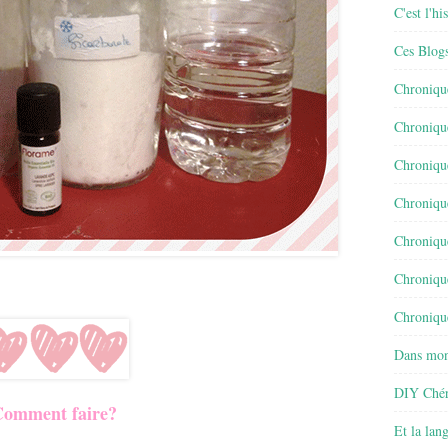
C'est l'h
Ces Blog
Chroniqu
Chroniqu
Chroniqu
Chroniqu
Chroniqu
Chroniqu
Chronique
Dans mon
DIY Chér
omment faire?
Et la lan