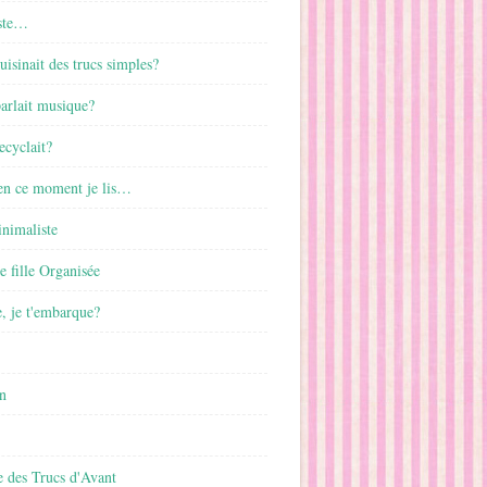
ste…
cuisinait des trucs simples?
parlait musique?
ecyclait?
 en ce moment je lis…
inimaliste
ne fille Organisée
, je t'embarque?
n
 des Trucs d'Avant