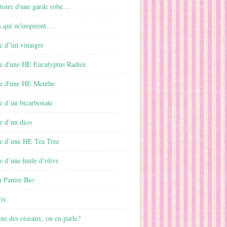
istoire d'une garde robe…
s qui m'inspirent…
e d"un vinaigre
e d'une HE Eucalyptus Radiée
e d'une HE Menthe
e d’un bicarbonate
e d’un dico
e d’une HE Tea Tree
 d’une huile d’olive
 Panier Bio
is
gue des oiseaux, on en parle?