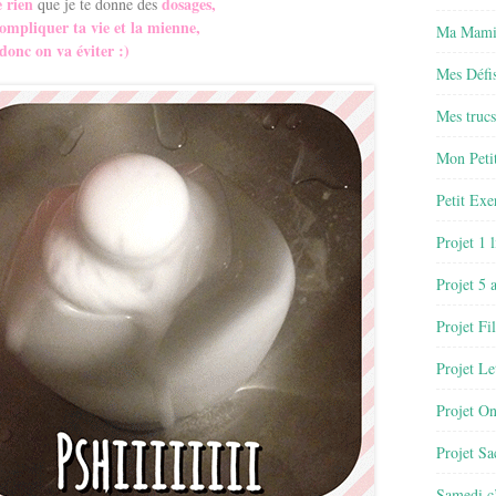
 rien
dosages,
que je te donne des
ompliquer ta vie et la mienne,
Ma Mamie
donc on va éviter :)
Mes Défis
Mes trucs
Mon Petit
Petit Exe
Projet 1 
Projet 5 
Projet Fil
Projet Le
Projet O
Projet Sa
Samedi c’