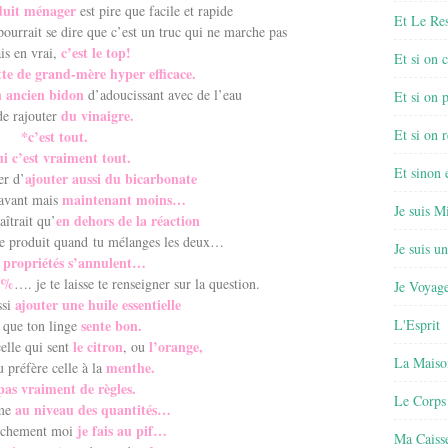
oduit ménager
est pire que facile et rapide
Et Le Re
ourrait se dire que c’est un truc qui ne marche pas
c’est le top!
is en vrai,
Et si on 
tte de grand-mère hyper efficace.
n ancien bidon
d’adoucissant avec de l’eau
Et si on 
du vinaigre.
de rajouter
Et si on r
*c’est tout.
i c’est vraiment tout.
Et sinon
ajouter aussi du bicarbonate
er d’
maintenant moins…
 avant mais
Je suis M
en dehors de la réaction
aîtrait qu’
e produit quand tu mélanges les deux…
Je suis u
s propriétés s’annulent…
00%
…. je te laisse te renseigner sur la question.
Je Voyage
ajouter une huile essentielle
ssi
sente bon.
L'Esprit
 que ton linge
le citron
l’orange,
elle qui sent
, ou
La Maiso
menthe.
 préfère celle à la
pas vraiment de règles.
Le Corps
au niveau des quantités…
mme
je fais au pif…
nchement moi
Ma Caisse