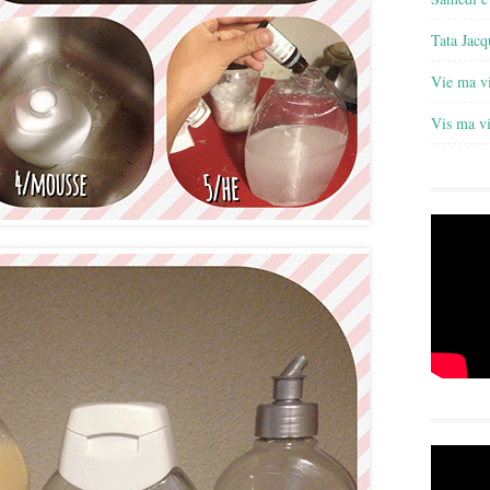
Tata Jacq
Vie ma v
Vis ma v