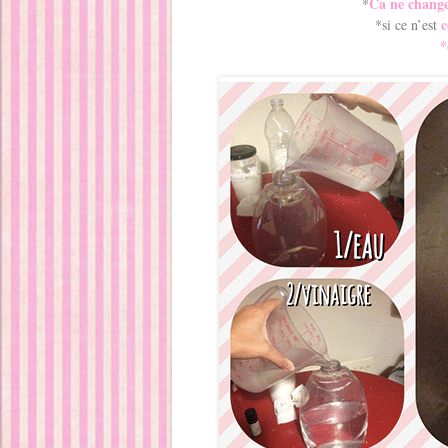
Ca ne change
*
c
*si ce n’est
*