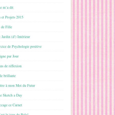
 m’a dit
 et Projets 2015
 de Fille
 Jardin (d') Intérieur
rcice de Psychologie positive
ligne par Jour
ans de réflexion
le brillante
ttre à mon Moi du Futur
ne Sketch a Day
ccage ce Carnet
est le jour du Pola!