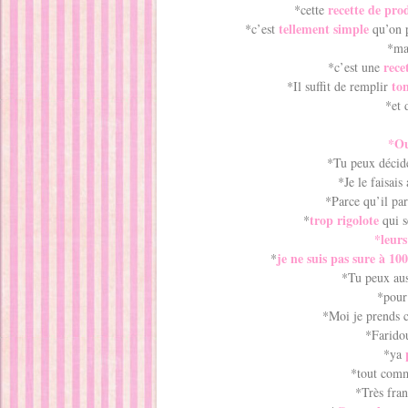
recette de pr
*cette
tellement simple
*c’est
qu’on p
*ma
rece
*c’est une
to
*Il suffit de remplir
*et 
*Ou
*Tu peux décid
*Je le faisais
*Parce qu’il par
trop rigolote
*
qui s
*leur
je ne suis pas sure à 1
*
*Tu peux au
*pour
*Moi je prends c
*Faridou
*ya
*tout co
*Très fra