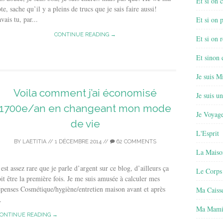
Et si on 
te, sache qu’il y a pleins de trucs que je sais faire aussi!
vais tu, par...
Et si on 
CONTINUE READING →
Et si on r
Et sinon
Je suis M
Voila comment j’ai économisé
Je suis u
1700e/an en changeant mon mode
Je Voyage
de vie
L'Esprit
BY
LAETITIA
//
1 DÉCEMBRE 2014
//
62 COMMENTS
La Maiso
est assez rare que je parle d’argent sur ce blog, d’ailleurs ça
Le Corps
it être la première fois. Je me suis amusée à calculer mes
penses Cosmétique/hygiène/entretien maison avant et après
Ma Caisse
.
Ma Mamie
ONTINUE READING →