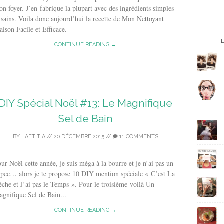
s
n foyer. J’en fabrique la plupart avec des ingrédients simples
e
 sains. Voila donc aujourd’hui la recette de Mon Nettoyant
E
ison Facile et Efficace.
m
a
CONTINUE READING →
i
l
DIY Spécial Noël #13: Le Magnifique
Sel de Bain
BY
LAETITIA
//
20 DÉCEMBRE 2015
//
11 COMMENTS
ur Noël cette année, je suis méga à la bourre et je n’ai pas un
pec… alors je te propose 10 DIY mention spéciale « C’est La
che et J’ai pas le Temps ». Pour le troisième voilà Un
gnifique Sel de Bain...
CONTINUE READING →