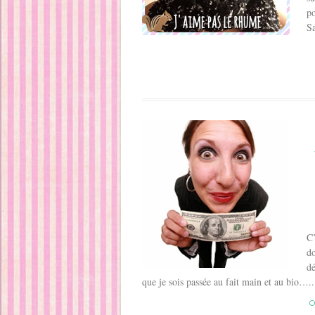
po
Sa
C’
do
dé
que je sois passée au fait main et au bio…..
C