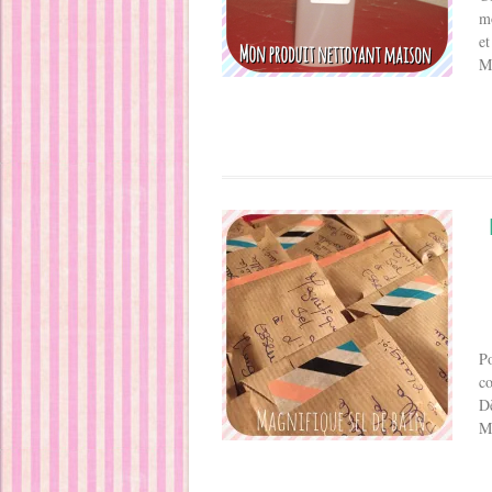
mo
et
Ma
Po
co
Dè
Ma