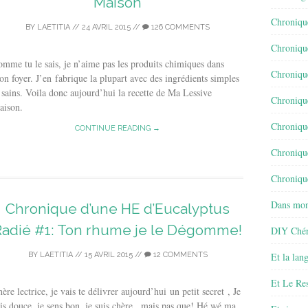
Maison
Chroniqu
BY
LAETITIA
//
24 AVRIL 2015
//
126 COMMENTS
Chroniqu
mme tu le sais, je n’aime pas les produits chimiques dans
Chroniqu
n foyer. J’en fabrique la plupart avec des ingrédients simples
 sains. Voila donc aujourd’hui la recette de Ma Lessive
Chroniqu
aison.
Chroniqu
CONTINUE READING →
Chroniqu
Chronique
Dans mon
Chronique d’une HE d’Eucalyptus
Radié #1: Ton rhume je le Dégomme!
DIY Chér
BY
LAETITIA
//
15 AVRIL 2015
//
12 COMMENTS
Et la lan
Et Le Re
ère lectrice, je vais te délivrer aujourd’hui un petit secret , Je
is douce, je sens bon, je suis chère.. mais pas que! Hé wé ma