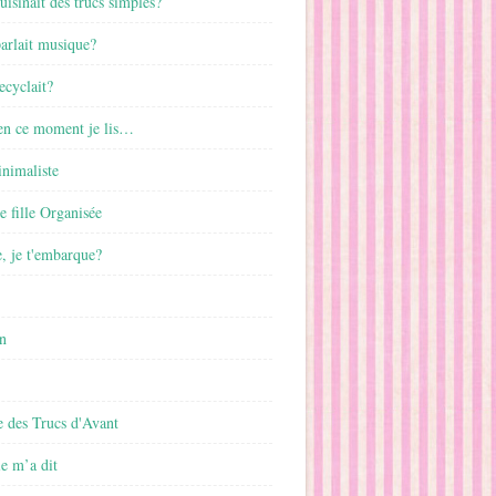
cuisinait des trucs simples?
parlait musique?
ecyclait?
 en ce moment je lis…
inimaliste
ne fille Organisée
, je t'embarque?
n
 des Trucs d'Avant
 m’a dit