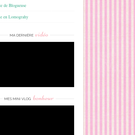
ie de Blogueuse
ie en Lomograhy
vidéo
MA DERNIÈRE
bonheur
MES MINI VLOG