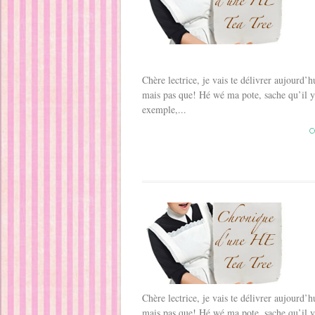
Chère lectrice, je vais te délivrer aujourd’hu
mais pas que! Hé wé ma pote, sache qu’il y a
exemple,...
C
Chère lectrice, je vais te délivrer aujourd’hu
mais pas que! Hé wé ma pote, sache qu’il y a 