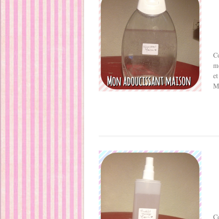
Co
mo
et
M
Co