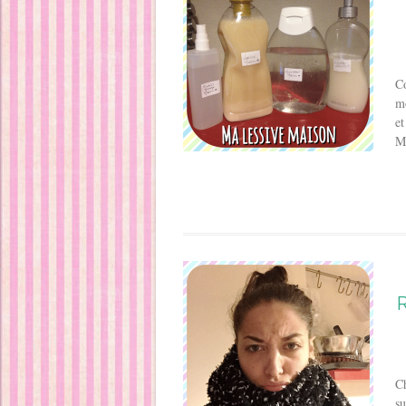
Co
mo
et
M
Ch
su