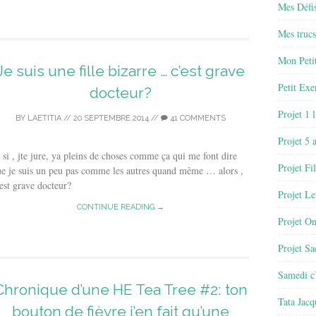
Mes Défis
Mes trucs
Mon Petit
Je suis une fille bizarre … c’est grave
Petit Exe
docteur?
Projet 1 
BY
LAETITIA
//
20 SEPTEMBRE 2014
//
41 COMMENTS
Projet 5 
 si , jte jure, ya pleins de choses comme ça qui me font dire
Projet Fil
e je suis un peu pas comme les autres quand même … alors ,
est grave docteur?
Projet Le
CONTINUE READING →
Projet O
Projet Sa
Samedi c’
Chronique d’une HE Tea Tree #2: ton
Tata Jacq
bouton de fièvre j’en fait qu’une