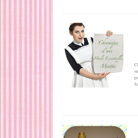
Ch
su
po
Sa