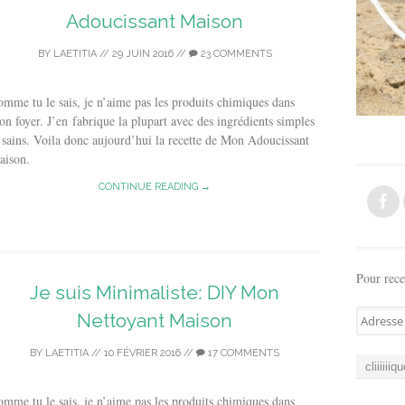
Adoucissant Maison
BY
LAETITIA
//
29 JUIN 2016
//
23 COMMENTS
mme tu le sais, je n’aime pas les produits chimiques dans
n foyer. J’en fabrique la plupart avec des ingrédients simples
 sains. Voila donc aujourd’hui la recette de Mon Adoucissant
aison.
CONTINUE READING →
Pour rece
Je suis Minimaliste: DIY Mon
A
Nettoyant Maison
d
r
BY
LAETITIA
//
10 FÉVRIER 2016
//
17 COMMENTS
e
s
mme tu le sais, je n’aime pas les produits chimiques dans