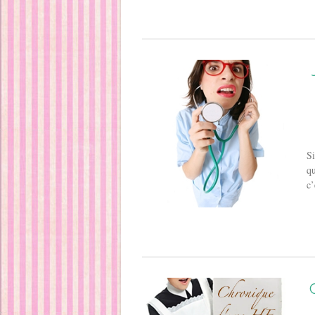
Si
qu
c’