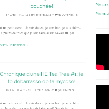
Vie ma v
bouchée!
Vis ma v
BY
LAETITIA
//
11 SEPTEMBRE 2014
//
32 COMMENTS
i un petit secret , Je suis douce, je sens bon, je suis chère..
 pleins de trucs que je sais faire aussi! Savais-tu, par
ONTINUE READING →
Chronique d’une HE Tea Tree #1: je
te débarrasse de ta mycose!
BY
LAETITIA
//
4 SEPTEMBRE 2014
//
50 COMMENTS
i un petit secret , Je suis douce, je sens bon, je suis chère..
pleins de trucs que je sais faire aussi! Savais tu, par...