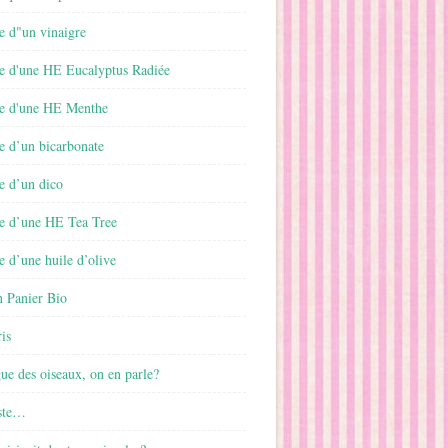
e d"un vinaigre
e d'une HE Eucalyptus Radiée
e d'une HE Menthe
e d’un bicarbonate
e d’un dico
e d’une HE Tea Tree
 d’une huile d’olive
 Panier Bio
is
gue des oiseaux, on en parle?
ste…