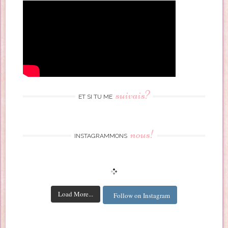
suivais?
ET SI TU ME
nous!
INSTAGRAMMONS
Load More...
Follow on Instagram