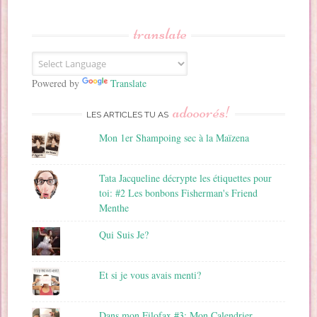
s
s
translate
e
E
m
a
Powered by
Translate
i
adooorés!
l
LES ARTICLES TU AS
Mon 1er Shampoing sec à la Maïzena
Tata Jacqueline décrypte les étiquettes pour
toi: #2 Les bonbons Fisherman's Friend
Menthe
Qui Suis Je?
Et si je vous avais menti?
Dans mon Filofax #3: Mon Calendrier