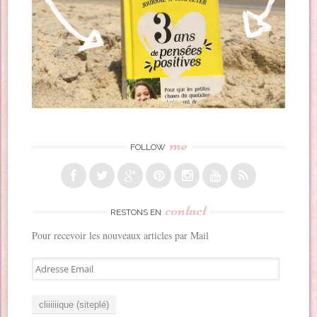
me
FOLLOW
contact
RESTONS EN
Pour recevoir les nouveaux articles par Mail
A
d
r
e