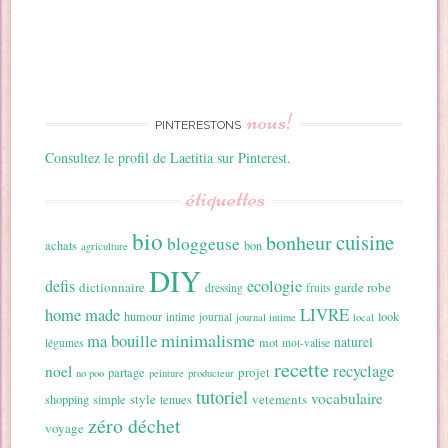
nous!
PINTERESTONS
Consultez le profil de Laetitia sur Pinterest.
étiquettes
bio
cuisine
bonheur
bloggeuse
achats
bon
agriculture
DIY
ecologie
defis
dictionnaire
garde robe
dressing
fruits
home made
LIVRE
humour
look
intime
journal
journal intime
local
minimalisme
ma bouille
naturel
mot
légumes
mot-valise
recette
recyclage
noel
projet
partage
no poo
peinture
producteur
tutoriel
vocabulaire
style
vetements
shopping
simple
tenues
zéro déchet
voyage