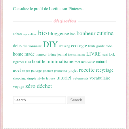
Consultez le profil de Laetitia sur Pinterest.
étiquettes
bio
cuisine
bonheur
bloggeuse
achats
bon
agriculture
DIY
ecologie
defis
dictionnaire
garde robe
dressing
fruits
home made
LIVRE
humour
look
intime
journal
journal intime
local
minimalisme
ma bouille
naturel
mot
légumes
mot-valise
recette
recyclage
noel
projet
partage
no poo
peinture
producteur
tutoriel
vocabulaire
style
vetements
shopping
simple
tenues
zéro déchet
voyage
Search for: