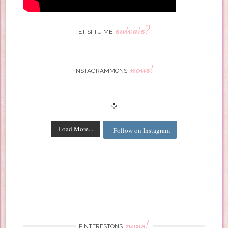
suivais?
ET SI TU ME
nous!
INSTAGRAMMONS
Load More...
Follow on Instagram
nous!
PINTERESTONS