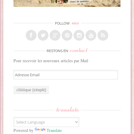
me
FOLLOW
contact
RESTONS EN
Pour recevoir les nouveaux articles par Mail
A
d
r
e
s
s
translate
e
E
m
a
Powered by
Translate