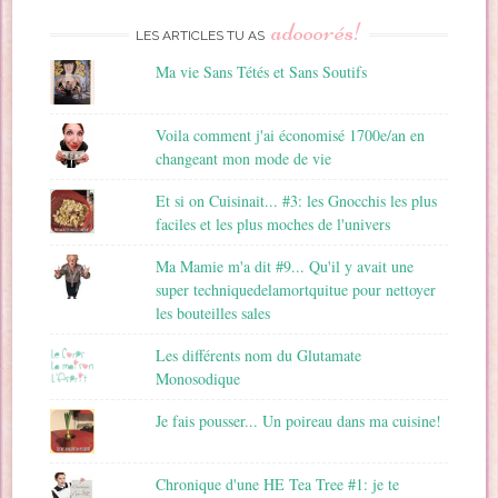
i
adooorés!
l
LES ARTICLES TU AS
Ma vie Sans Tétés et Sans Soutifs
Voila comment j'ai économisé 1700e/an en
changeant mon mode de vie
Et si on Cuisinait... #3: les Gnocchis les plus
faciles et les plus moches de l'univers
Ma Mamie m'a dit #9... Qu'il y avait une
super techniquedelamortquitue pour nettoyer
les bouteilles sales
Les différents nom du Glutamate
Monosodique
Je fais pousser... Un poireau dans ma cuisine!
Chronique d'une HE Tea Tree #1: je te