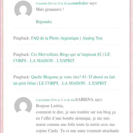
sandraleo
says:
9 octobre 2014 at 22 h 20 min
Mais graaaaave !
Répondre
Pingback:
FAQ de la Photo Argentique | Analog You
Pingback:
Ces Merveilleux Blogs qui m’inspirent #2 | LE
CORPS . LA MAISON . L'ESPRIT
Pingback:
Quelle Blogeuse je veux être? #1: D’abord on fait
un petit bilan | LE CORPS . LA MAISON . L'ESPRIT
SABRINA
says:
4 novembre 2016 at 11 h 46 min
Bonjour Lætitia,
comment te dire, je suis tombée sur ton blog ça
eu l’effet d’une bombe atomique, je me suis
marée comme une folle toute la soirée avec ma
copine Cindy. Tu es une nana vraiment attachante