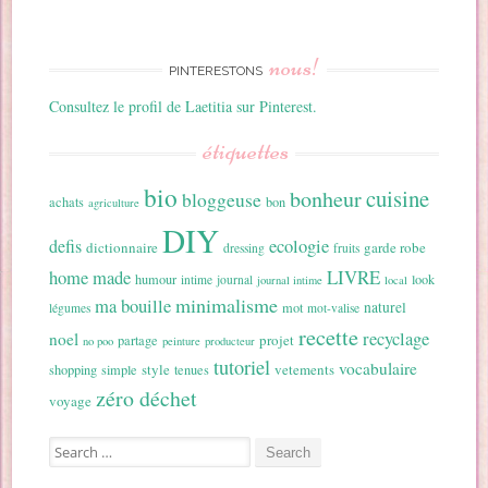
nous!
PINTERESTONS
Consultez le profil de Laetitia sur Pinterest.
étiquettes
bio
cuisine
bonheur
bloggeuse
achats
bon
agriculture
DIY
ecologie
defis
dictionnaire
garde robe
dressing
fruits
home made
LIVRE
humour
look
intime
journal
journal intime
local
minimalisme
ma bouille
naturel
mot
légumes
mot-valise
recette
recyclage
noel
projet
partage
no poo
peinture
producteur
tutoriel
vocabulaire
style
vetements
shopping
simple
tenues
zéro déchet
voyage
Search for: