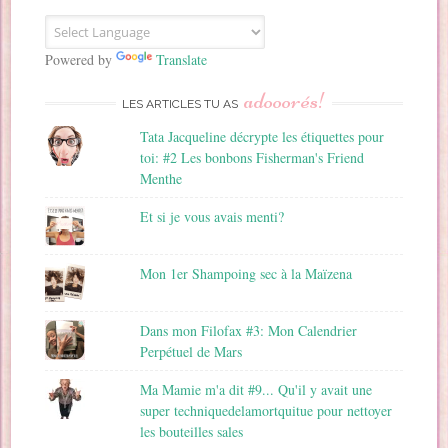
E
m
a
Powered by
Translate
i
adooorés!
l
LES ARTICLES TU AS
Tata Jacqueline décrypte les étiquettes pour
toi: #2 Les bonbons Fisherman's Friend
Menthe
Et si je vous avais menti?
Mon 1er Shampoing sec à la Maïzena
Dans mon Filofax #3: Mon Calendrier
Perpétuel de Mars
Ma Mamie m'a dit #9... Qu'il y avait une
super techniquedelamortquitue pour nettoyer
les bouteilles sales