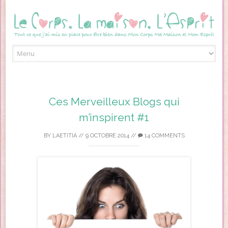
Skip to content
Ces Merveilleux Blogs qui
m’inspirent #1
BY
LAETITIA
//
9 OCTOBRE 2014
//
14 COMMENTS