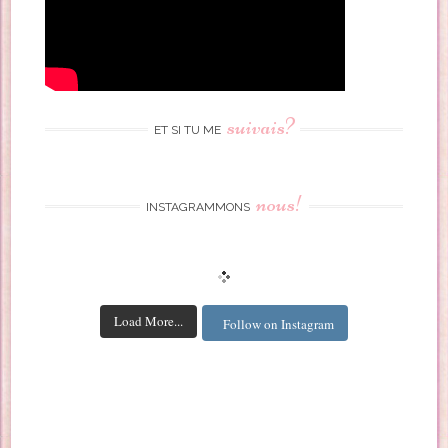
suivais?
ET SI TU ME
nous!
INSTAGRAMMONS
Load More...
Follow on Instagram