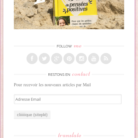
me
FOLLOW
contact
RESTONS EN
Pour recevoir les nouveaux articles par Mail
A
d
r
e
s
s
translate
e