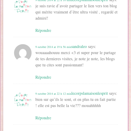
je suis ravie d’avoir partager le lien vers ton blog
qui mérite vraiment d’être ultra visité , regardé et
admiré!
Répondre
sandraleo
says:
9 octobre 2014 at 19 h 56 min
wouaaaahouuu merci <3 et super pour le partage
de tes dernieres visites, je note je note, les blogs
que tu cites sont passionnant!
Répondre
lecorpslamaisonlesprit
says:
9 octobre 2014 at 22 h 12 min
bien sur qu’ils le sont, et en plus tu en fait partie
! elle est pas belle la vie??? mouahhhhh
Répondre