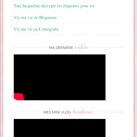
Tata Jacqueline décrypte les étiquettes pour toi
Vie ma vie de Blogueuse
Vis ma vie en Lomograhy
vidéo
MA DERNIÈRE
bonheur
MES MINI VLOG