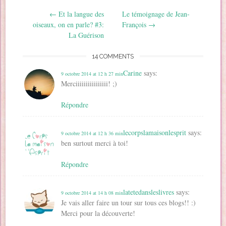
u
v
v
e
o
n
v
e
e
l
u
o
Post navigation
←
Et la langue des
Le témoignage de Jean-
e
l
l
l
v
u
l
l
l
e
e
v
oiseaux, on en parle? #3:
François
→
l
e
e
f
l
e
e
f
f
e
l
l
La Guérison
f
e
e
n
e
l
e
n
n
ê
f
e
n
ê
ê
t
e
f
14 COMMENTS
ê
t
t
r
n
e
t
r
r
e
ê
n
r
e
e
)
t
ê
Carine
says:
9 octobre 2014 at 12 h 27 min
e
)
)
r
t
)
e
r
Merciiiiiiiiiiiiiiii! ;)
)
e
)
Répondre
lecorpslamaisonlesprit
says:
9 octobre 2014 at 12 h 36 min
ben surtout merci à toi!
Répondre
latetedansleslivres
says:
9 octobre 2014 at 14 h 08 min
Je vais aller faire un tour sur tous ces blogs!! :)
Merci pour la découverte!