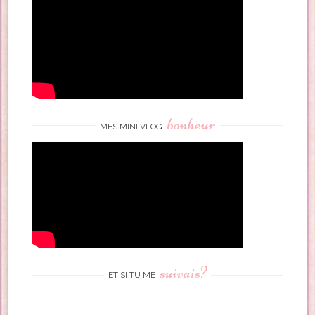
bonheur
MES MINI VLOG
suivais?
ET SI TU ME