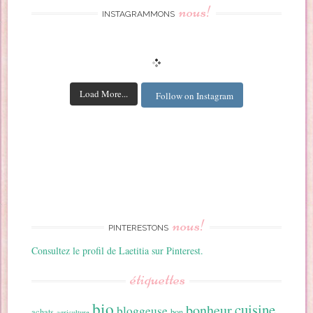
nous!
INSTAGRAMMONS
Load More...
Follow on Instagram
nous!
PINTERESTONS
Consultez le profil de Laetitia sur Pinterest.
étiquettes
bio
cuisine
bonheur
bloggeuse
achats
bon
agriculture