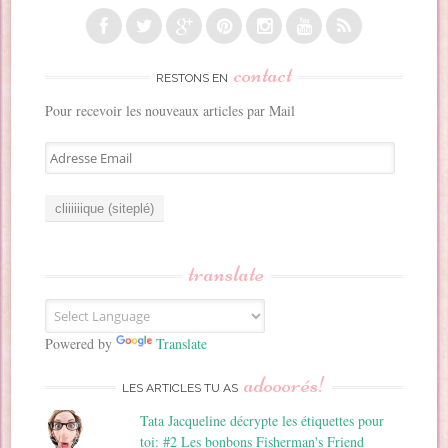
contact
RESTONS EN
Pour recevoir les nouveaux articles par Mail
A
d
r
e
s
s
translate
e
E
m
a
Powered by
Translate
i
adooorés!
l
LES ARTICLES TU AS
Tata Jacqueline décrypte les étiquettes pour
toi: #2 Les bonbons Fisherman's Friend