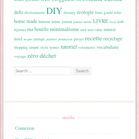
DIY
ecologie
defis
dictionnaire
garde robe
dressing
fruits
home made
LIVRE
humour
look
intime
journal
journal intime
local
minimalisme
ma bouille
naturel
mot
légumes
mot-valise
recette
recyclage
noel
projet
partage
no poo
peinture
producteur
tutoriel
vocabulaire
style
vetements
shopping
simple
tenues
zéro déchet
voyage
Search for:
méta
Connexion