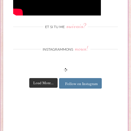
suivais?
ET SI TU ME
nous!
INSTAGRAMMONS
Load More...
Follow on Instagram