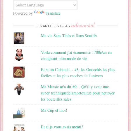
E
m
a
Powered by
Translate
i
adooorés!
l
LES ARTICLES TU AS
Ma vie Sans Tétés et Sans Soutifs
Voila comment j'ai économisé 1700e/an en
changeant mon mode de vie
Et si on Cuisinait... #3: les Gnocchis les plus
faciles et les plus moches de l'univers
Ma Mamie m'a dit #9... Qu'il y avait une
super techniquedelamortquitue pour nettoyer
les bouteilles sales
Ma Cup et moi!
Et si je vous avais menti?