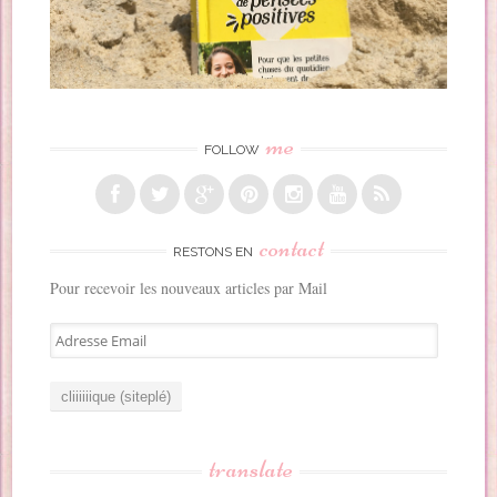
me
FOLLOW
contact
RESTONS EN
Pour recevoir les nouveaux articles par Mail
A
d
r
e
s
s
translate
e