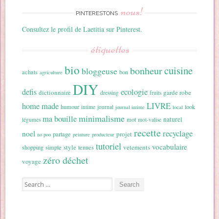
nous!
PINTERESTONS
Consultez le profil de Laetitia sur Pinterest.
étiquettes
bio
cuisine
bonheur
bloggeuse
achats
bon
agriculture
DIY
ecologie
defis
dictionnaire
garde robe
dressing
fruits
home made
LIVRE
humour
look
intime
journal
journal intime
local
minimalisme
ma bouille
naturel
mot
légumes
mot-valise
recette
recyclage
noel
projet
partage
no poo
peinture
producteur
tutoriel
vocabulaire
style
vetements
shopping
simple
tenues
zéro déchet
voyage
Search for: