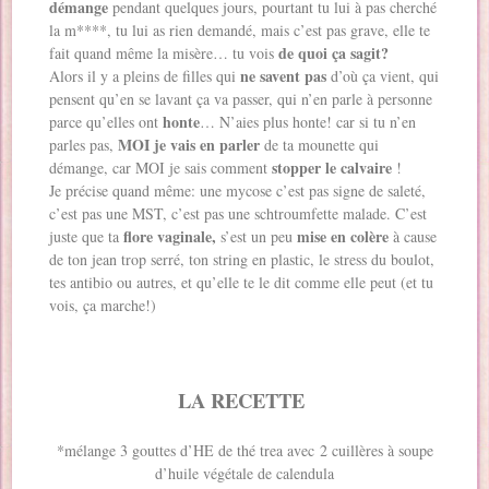
démange
pendant quelques jours, pourtant tu lui à pas cherché
la m****, tu lui as rien demandé, mais c’est pas grave, elle te
de quoi ça sagit?
fait quand même la misère… tu vois
ne savent pas
Alors il y a pleins de filles qui
d’où ça vient, qui
pensent qu’en se lavant ça va passer, qui n’en parle à personne
honte
parce qu’elles ont
… N’aies plus honte! car si tu n’en
MOI je vais en parler
parles pas,
de ta mounette qui
stopper le calvaire
démange, car MOI je sais comment
!
Je précise quand même: une mycose c’est pas signe de saleté,
c’est pas une MST, c’est pas une schtroumfette malade. C’est
flore vaginale,
mise en colère
juste que ta
s’est un peu
à cause
de ton jean trop serré, ton string en plastic, le stress du boulot,
tes antibio ou autres, et qu’elle te le dit comme elle peut (et tu
vois, ça marche!)
LA RECETTE
*mélange 3 gouttes d’HE de thé trea avec 2 cuillères à soupe
d’huile végétale de calendula