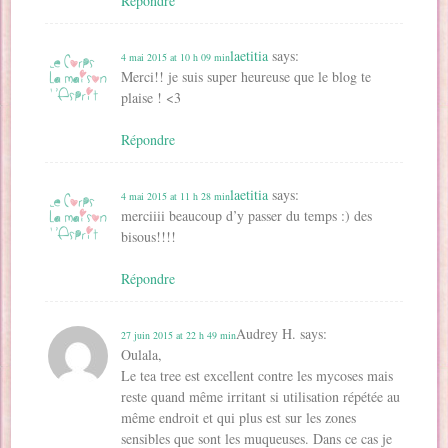
Répondre
laetitia
says:
4 mai 2015 at 10 h 09 min
Merci!! je suis super heureuse que le blog te
plaise ! <3
Répondre
laetitia
says:
4 mai 2015 at 11 h 28 min
merciiii beaucoup d’y passer du temps :) des
bisous!!!!
Répondre
Audrey H.
says:
27 juin 2015 at 22 h 49 min
Oulala,
Le tea tree est excellent contre les mycoses mais
reste quand même irritant si utilisation répétée au
même endroit et qui plus est sur les zones
sensibles que sont les muqueuses. Dans ce cas je