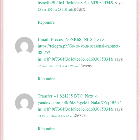
hs=e4f49f7364f3e4d9ee8c6cd603085034&
says:
ss8ucx
23 mai 2024 at 23 h 33 min
Répondre
Email: Process NoNK68. NEXT >>>
https://telegra.ph/Go-to-your-personal-cabinet-
08-25?
hs=e4f49f7364f3e4d9ee8c6cd603085034&
says:
l5wcny
27 novembre 2024 at 4 h 26 min
Répondre
Transfer +1,824285 BTC. Next ->
yandex.com/poll/PdZ7vgekGrNakuXZcpiB6b?
hs=e4f49f7364f3e4d9ee8c6cd603085034&
says:
8637rr
23 février 2026 at 6 h 42 min
Répondre