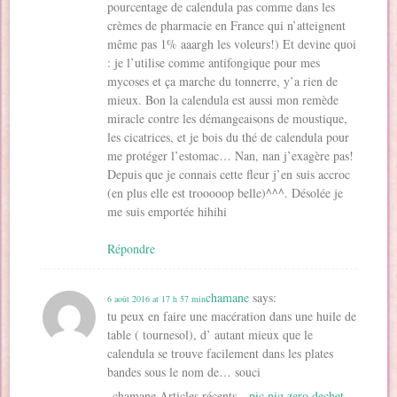
pourcentage de calendula pas comme dans les
crèmes de pharmacie en France qui n’atteignent
même pas 1% aaargh les voleurs!) Et devine quoi
: je l’utilise comme antifongique pour mes
mycoses et ça marche du tonnerre, y’a rien de
mieux. Bon la calendula est aussi mon remède
miracle contre les démangeaisons de moustique,
les cicatrices, et je bois du thé de calendula pour
me protéger l’estomac… Nan, nan j’exagère pas!
Depuis que je connais cette fleur j’en suis accroc
(en plus elle est trooooop belle)^^^. Désolée je
me suis emportée hihihi
Répondre
chamane
says:
6 août 2016 at 17 h 57 min
tu peux en faire une macération dans une huile de
table ( tournesol), d’ autant mieux que le
calendula se trouve facilement dans les plates
bandes sous le nom de… souci
chamane Articles récents…
pic niq zero dechet