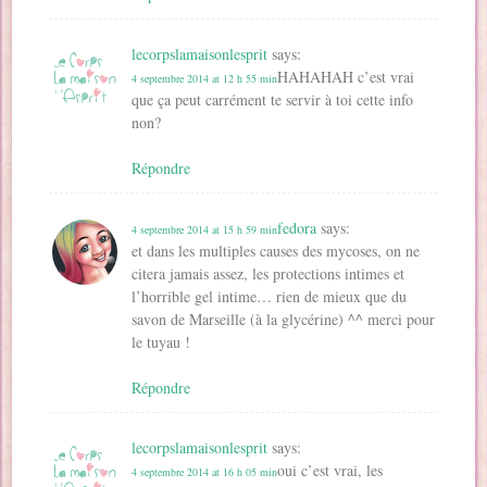
lecorpslamaisonlesprit
says:
HAHAHAH c’est vrai
4 septembre 2014 at 12 h 55 min
que ça peut carrément te servir à toi cette info
non?
Répondre
fedora
says:
4 septembre 2014 at 15 h 59 min
et dans les multiples causes des mycoses, on ne
citera jamais assez, les protections intimes et
l’horrible gel intime… rien de mieux que du
savon de Marseille (à la glycérine) ^^ merci pour
le tuyau !
Répondre
lecorpslamaisonlesprit
says:
oui c’est vrai, les
4 septembre 2014 at 16 h 05 min