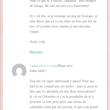
Mais ce qui m’a sauver,, tadaaaaa : plus manger
de laitage. Hé oué sur moi ça a fonctionné!
Et c’est fou, si je remange un peu de fromage, je
sens direct que ça va me faire un truc pas net en
bas. (Ca tombe bien comme je suis devenue
vegan)
Voilà voilà,
Répondre
Maga
says:
5 février 2016 at 6 h 24 min
Salut salut!!
Ton site est super intéressant j’adore! Pour ma
part je ne connais pas ces huiles : mais je peux te
dire que la calendula est une fleur miraculeuse!!
Je vit en Colombie et j’ai la possibilité de m’y
procurer (à tout petit prix) une crème de
calendula (faite par des paysan, et qui à un grand