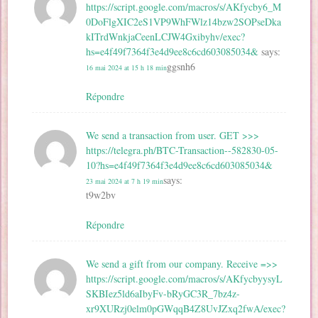
https://script.google.com/macros/s/AKfycby6_M
0DoFlgXIC2eS1VP9WhFWlz14bzw2SOPseDka
kITrdWnkjaCeenLCJW4Gxibyhv/exec?
hs=e4f49f7364f3e4d9ee8c6cd603085034&
says:
ggsnh6
16 mai 2024 at 15 h 18 min
Répondre
We send a transaction from user. GET >>>
https://telegra.ph/BTC-Transaction--582830-05-
10?hs=e4f49f7364f3e4d9ee8c6cd603085034&
says:
23 mai 2024 at 7 h 19 min
t9w2bv
Répondre
We send a gift from our company. Receive =>>
https://script.google.com/macros/s/AKfycbyysyL
SKBIez5ld6aIbyFv-bRyGC3R_7bz4z-
xr9XURzj0elm0pGWqqB4Z8UvJZxq2fwA/exec?