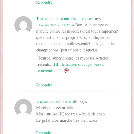
Répondre
Teatree, super contre les mycoses
says:
Bon, si le teatree ça
1 décembre 2015 at 13 h 27 min
marche contre les mycoses c’est tout simplement
que c’est une des propriétés scientifiquement
reconnue de cette huile essentielle -> ça tue les
champignons (peu importe lesquels).
Teatree, super contre les mycoses Articles
récents…
HE de teatree sauvage, bio ou
conventionnel
Répondre
lili
says:
27 janvier 2016 at 11 h 04 min
Merci pour cet article
Moi j’utilise HE tee trea + huile de coco
Le gel d’aloe marche très bien aussi
Répondre