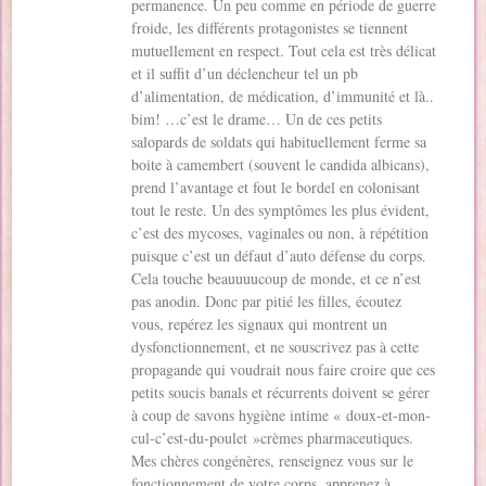
permanence. Un peu comme en période de guerre
froide, les différents protagonistes se tiennent
mutuellement en respect. Tout cela est très délicat
et il suffit d’un déclencheur tel un pb
d’alimentation, de médication, d’immunité et là..
bim! …c’est le drame… Un de ces petits
salopards de soldats qui habituellement ferme sa
boite à camembert (souvent le candida albicans),
prend l’avantage et fout le bordel en colonisant
tout le reste. Un des symptômes les plus évident,
c’est des mycoses, vaginales ou non, à répétition
puisque c’est un défaut d’auto défense du corps.
Cela touche beauuuucoup de monde, et ce n’est
pas anodin. Donc par pitié les filles, écoutez
vous, repérez les signaux qui montrent un
dysfonctionnement, et ne souscrivez pas à cette
propagande qui voudrait nous faire croire que ces
petits soucis banals et récurrents doivent se gérer
à coup de savons hygiène intime « doux-et-mon-
cul-c’est-du-poulet »crèmes pharmaceutiques.
Mes chères congénères, renseignez vous sur le
fonctionnement de votre corps, apprenez à