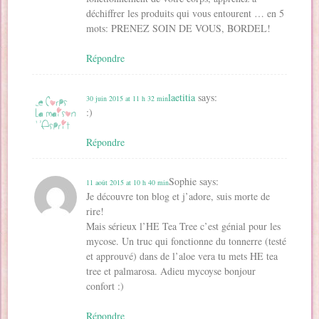
déchiffrer les produits qui vous entourent … en 5
mots: PRENEZ SOIN DE VOUS, BORDEL!
Répondre
laetitia
says:
30 juin 2015 at 11 h 32 min
:)
Répondre
Sophie
says:
11 août 2015 at 10 h 40 min
Je découvre ton blog et j’adore, suis morte de
rire!
Mais sérieux l’HE Tea Tree c’est génial pour les
mycose. Un truc qui fonctionne du tonnerre (testé
et approuvé) dans de l’aloe vera tu mets HE tea
tree et palmarosa. Adieu mycoyse bonjour
confort :)
Répondre