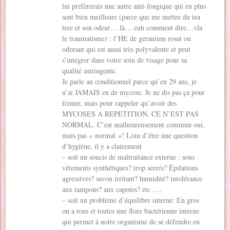
lui préfèrerais une autre anti-fongique qui en plus
sent bien meilleure (parce que me mettre du tea
tree et son odeur… là… euh comment dire…vla
le traumatisme) : l’HE de geranium rosat ou
odorant qui est aussi très polyvalente et peut
s’intégrer dans votre soin de visage pour sa
qualité astringente.
Je parle au conditionnel parce qu’en 29 ans, je
n’ai JAMAIS eu de mycose. Je ne dis pas ça pour
frimer, mais pour rappeler qu’avoir des
MYCOSES A REPETITION, CE N’EST PAS
NORMAL. C’est malheureusement commun oui,
mais pas « normal »! Loin d’être une question
d’hygiène, il y a clairement
– soit un soucis de maltraitance externe : sous
vêtements synthétiques? trop serrés? Épilations
agressives? savon irritant? humidité? intolérance
aux tampons? aux capotes? etc ….
– soit un problème d’équilibre interne: En gros
on a tous et toutes une flore bactérienne interne
qui permet à notre organisme de se défendre en