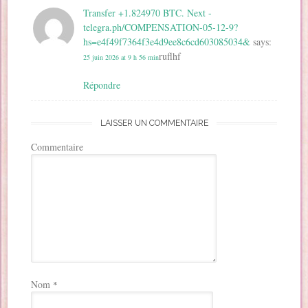
Transfer +1.824970 BTC. Next -
telegra.ph/COMPENSATION-05-12-9?
hs=e4f49f7364f3e4d9ee8c6cd603085034&
says:
ruflhf
25 juin 2026 at 9 h 56 min
Répondre
LAISSER UN COMMENTAIRE
Commentaire
Nom
*