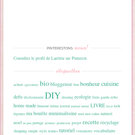
nous!
PINTERESTONS
Consultez le profil de Laetitia sur Pinterest.
étiquettes
bio
cuisine
bonheur
bloggeuse
achats
bon
agriculture
DIY
ecologie
defis
dictionnaire
garde robe
dressing
fruits
home made
LIVRE
humour
look
intime
journal
journal intime
local
minimalisme
ma bouille
naturel
mot
légumes
mot-valise
recette
recyclage
noel
projet
partage
no poo
peinture
producteur
tutoriel
vocabulaire
style
vetements
shopping
simple
tenues