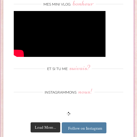
bonheur
MES MINI VLOG
suivais?
ET SI TU ME
nous!
INSTAGRAMMONS
Load More...
Follow on Instagram