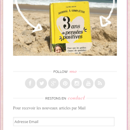
me
FOLLOW
contact
RESTONS EN
Pour recevoir les nouveaux articles par Mail
A
d