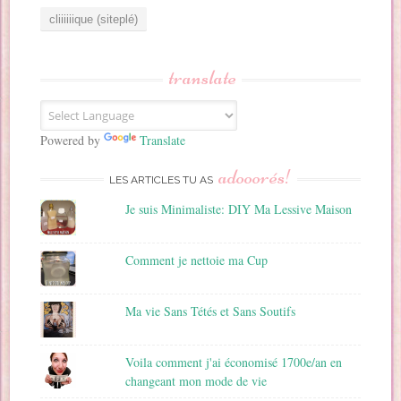
r
e
s
s
translate
e
E
m
a
Powered by
Translate
i
adooorés!
l
LES ARTICLES TU AS
Je suis Minimaliste: DIY Ma Lessive Maison
Comment je nettoie ma Cup
Ma vie Sans Tétés et Sans Soutifs
Voila comment j'ai économisé 1700e/an en
changeant mon mode de vie