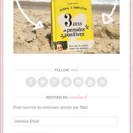
me
FOLLOW
contact
RESTONS EN
Pour recevoir les nouveaux articles par Mail
A
d
r