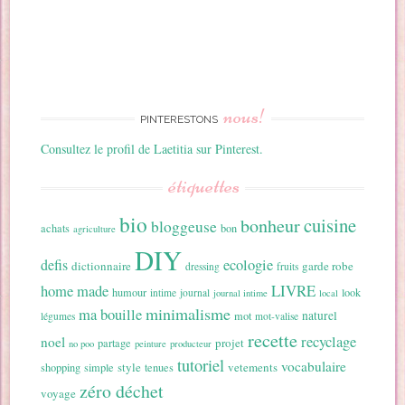
nous!
PINTERESTONS
Consultez le profil de Laetitia sur Pinterest.
étiquettes
bio
cuisine
bonheur
bloggeuse
achats
bon
agriculture
DIY
ecologie
defis
dictionnaire
garde robe
dressing
fruits
home made
LIVRE
humour
look
intime
journal
journal intime
local
minimalisme
ma bouille
naturel
mot
légumes
mot-valise
recette
recyclage
noel
projet
partage
no poo
peinture
producteur
tutoriel
vocabulaire
style
vetements
shopping
simple
tenues
zéro déchet
voyage