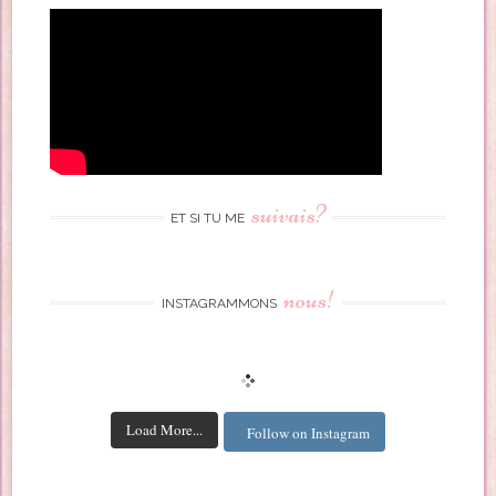
suivais?
ET SI TU ME
nous!
INSTAGRAMMONS
Load More...
Follow on Instagram