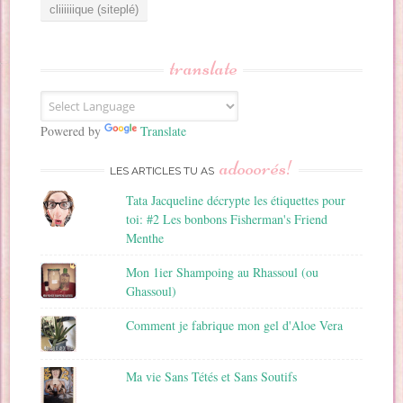
e
s
s
translate
e
E
m
a
Powered by
Translate
i
adooorés!
l
LES ARTICLES TU AS
Tata Jacqueline décrypte les étiquettes pour
toi: #2 Les bonbons Fisherman's Friend
Menthe
Mon 1ier Shampoing au Rhassoul (ou
Ghassoul)
Comment je fabrique mon gel d'Aloe Vera
Ma vie Sans Tétés et Sans Soutifs