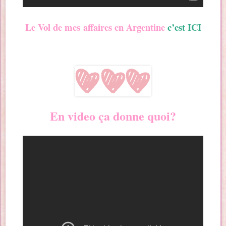
Le Vol de mes affaires en Argentine
c’est ICI
En video ça donne quoi?