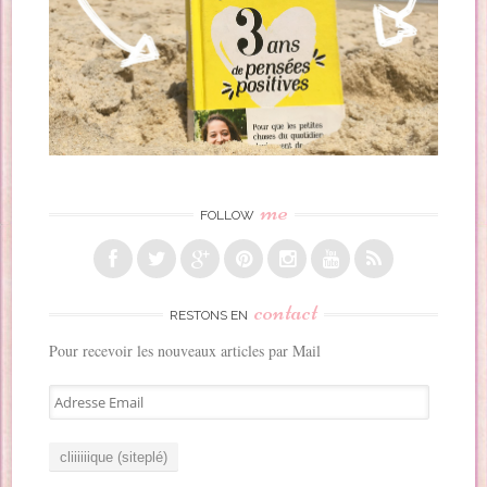
me
FOLLOW
contact
RESTONS EN
Pour recevoir les nouveaux articles par Mail
A
d
r
e