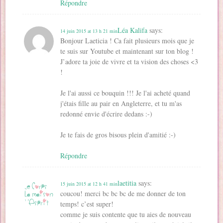
Répondre
Léa Kalifa
says:
14 juin 2015 at 13 h 21 min
Bonjour Laeticia ! Ca fait plusieurs mois que je
te suis sur Youtube et maintenant sur ton blog !
J’adore ta joie de vivre et ta vision des choses <3
!
Je l'ai aussi ce bouquin !!! Je l'ai acheté quand
j'étais fille au pair en Angleterre, et tu m'as
redonné envie d'écrire dedans :-)
Je te fais de gros bisous plein d'amitié :-)
Répondre
laetitia
says:
15 juin 2015 at 12 h 41 min
coucou! merci bc bc bc de me donner de ton
temps! c’est super!
comme je suis contente que tu aies de nouveau