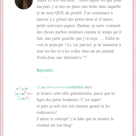
ma part, j’ai mis en place une boîte dans laquelle
je ne mets QUE du positif. J’ai commencé à
janvier à y glisser des petits mots et d’autres
petits souvenirs papier. Dedans, je mets vraiment
des choses parfois minimes comme le temps qu’il
fait, une parle gentille que j’ai reçu, … Enfin tu
vois le principe ! Le 1er janvier, je m’amuserai à
tous les lire et à les coller dans un art journal.
Voilà donc une alternative ^^
Répondre
laetitia
says:
12 juin 2015 at 14 h 55 min
je trouve cette idée génialissime, parce que tu
figes des petits bonheurs. C’est super!
et puis ça soit etre trés intense quand tu les
redécouvre!
J’adore le concept! j’ai hâte que tu montre le
résultat sur ton blog!