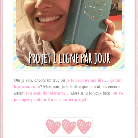
je te raconte ma life
ça fait
Oui je sais, encore un truc où
….
beaucoup non
? Mais non, je suis sûre que je n’ai pas encore
ton seuil de tolérance
on va
atteint
… alors si tu le veux bien,
partager pendant 5 ans ce super projet!