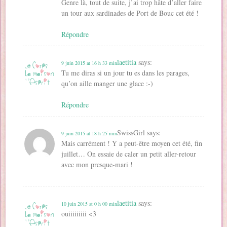
Genre là, tout de suite, j’ai trop hâte d’aller faire
un tour aux sardinades de Port de Bouc cet été !
Répondre
laetitia
says:
9 juin 2015 at 16 h 33 min
Tu me diras si un jour tu es dans les parages,
qu’on aille manger une glace :-)
Répondre
SwissGirl
says:
9 juin 2015 at 18 h 25 min
Mais carrément ! Y a peut-être moyen cet été, fin
juillet… On essaie de caler un petit aller-retour
avec mon presque-mari !
laetitia
says:
10 juin 2015 at 0 h 00 min
ouiiiiiiiii <3