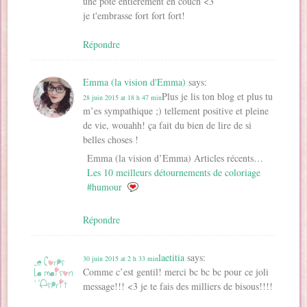
une pote entierement en couch <3
je t'embrasse fort fort fort!
Répondre
Emma (la vision d'Emma)
says:
Plus je lis ton blog et plus tu
28 juin 2015 at 18 h 47 min
m’es sympathique ;) tellement positive et pleine
de vie, wouahh! ça fait du bien de lire de si
belles choses !
Emma (la vision d’Emma) Articles récents…
Les 10 meilleurs détournements de coloriage
#humour
Répondre
laetitia
says:
30 juin 2015 at 2 h 33 min
Comme c’est gentil! merci bc bc bc pour ce joli
message!!! <3 je te fais des milliers de bisous!!!!