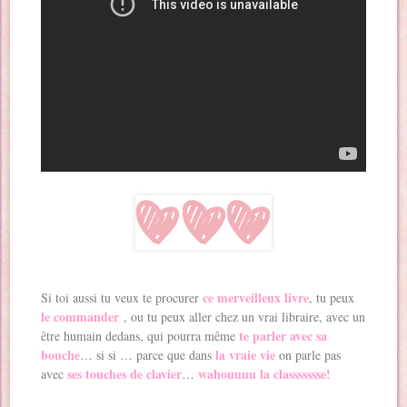
ce merveilleux livre
Si toi aussi tu veux te procurer
, tu peux
le commander
, ou tu peux aller chez un vrai libraire, avec un
te parler avec sa
être humain dedans, qui pourra même
bouche
la vraie vie
… si si … parce que dans
on parle pas
ses touches de clavier
wahouuuu la classssssse!
avec
…