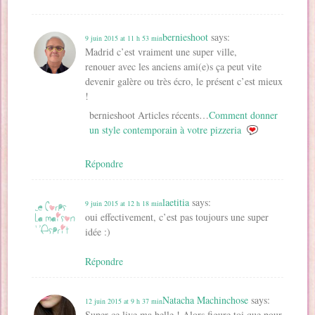
bernieshoot
says:
9 juin 2015 at 11 h 53 min
Madrid c’est vraiment une super ville,
renouer avec les anciens ami(e)s ça peut vite
devenir galère ou très écro, le présent c’est mieux
!
bernieshoot Articles récents…
Comment donner
un style contemporain à votre pizzeria
Répondre
laetitia
says:
9 juin 2015 at 12 h 18 min
oui effectivement, c’est pas toujours une super
idée :)
Répondre
Natacha Machinchose
says:
12 juin 2015 at 9 h 37 min
Super ce live ma belle ! Alors figure toi que pour