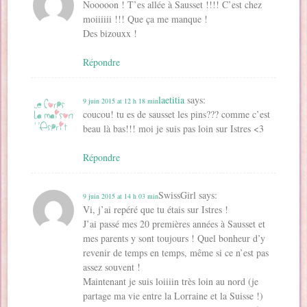
)
e
r
Nooooon ! T’es allée à Sausset !!!! C’est chez
)
e
)
moiiiiii !!! Que ça me manque !
Des bizouxx !
Répondre
laetitia
says:
9 juin 2015 at 12 h 18 min
coucou! tu es de sausset les pins??? comme c’est
beau là bas!!! moi je suis pas loin sur Istres <3
Répondre
SwissGirl
says:
9 juin 2015 at 14 h 03 min
Vi, j’ai repéré que tu étais sur Istres !
J’ai passé mes 20 premières années à Sausset et
mes parents y sont toujours ! Quel bonheur d’y
revenir de temps en temps, même si ce n’est pas
assez souvent !
Maintenant je suis loiiiin très loin au nord (je
partage ma vie entre la Lorraine et la Suisse !)