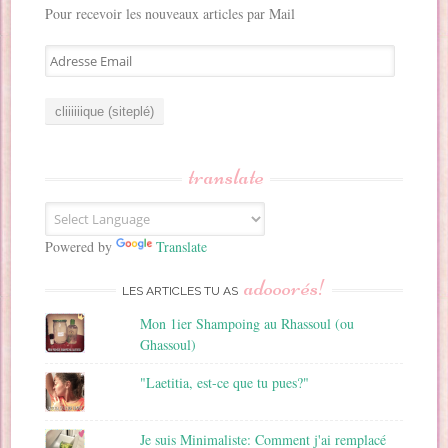
Pour recevoir les nouveaux articles par Mail
A
d
r
e
s
s
translate
e
E
m
a
Powered by
Translate
i
adooorés!
l
LES ARTICLES TU AS
Mon 1ier Shampoing au Rhassoul (ou
Ghassoul)
"Laetitia, est-ce que tu pues?"
Je suis Minimaliste: Comment j'ai remplacé