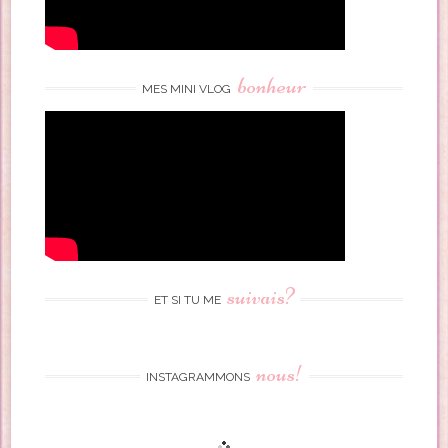
bonheur
MES MINI VLOG
suivais?
ET SI TU ME
nous!
INSTAGRAMMONS