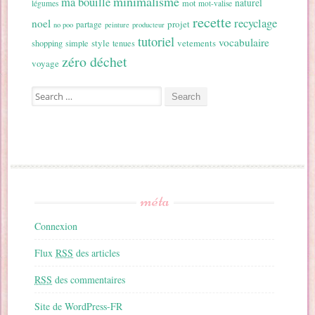
minimalisme
ma bouille
naturel
mot
légumes
mot-valise
recette
recyclage
noel
projet
partage
no poo
peinture
producteur
tutoriel
vocabulaire
style
vetements
shopping
simple
tenues
zéro déchet
voyage
Search for:
méta
Connexion
Flux
RSS
des articles
RSS
des commentaires
Site de WordPress-FR