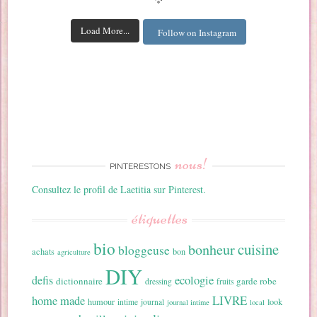
Load More...
Follow on Instagram
nous!
PINTERESTONS
Consultez le profil de Laetitia sur Pinterest.
étiquettes
bio
cuisine
bonheur
bloggeuse
achats
bon
agriculture
DIY
ecologie
defis
dictionnaire
garde robe
dressing
fruits
home made
LIVRE
humour
look
intime
journal
journal intime
local