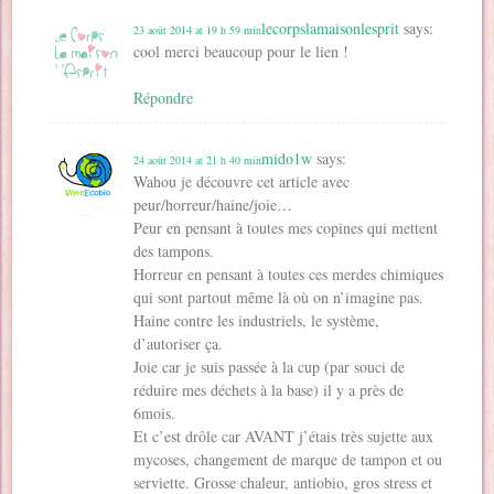
lecorpslamaisonlesprit
says:
23 août 2014 at 19 h 59 min
cool merci beaucoup pour le lien !
Répondre
mido1w
says:
24 août 2014 at 21 h 40 min
Wahou je découvre cet article avec
peur/horreur/haine/joie…
Peur en pensant à toutes mes copines qui mettent
des tampons.
Horreur en pensant à toutes ces merdes chimiques
qui sont partout même là où on n’imagine pas.
Haine contre les industriels, le système,
d’autoriser ça.
Joie car je suis passée à la cup (par souci de
réduire mes déchets à la base) il y a près de
6mois.
Et c’est drôle car AVANT j’étais très sujette aux
mycoses, changement de marque de tampon et ou
serviette. Grosse chaleur, antiobio, gros stress et