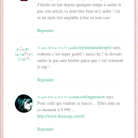
J’hésite en fait depuis quelques temps à sauter le
pas, ton article va peut-être bien m’y aider ! (tu
as un style très argéable à lire en tout cas)
Répondre
lecorpslamaisonlesprit
says:
21 août 2014 at 13 h 57 min
wahouu c’est super gentil ! merci bc ! tu devrais
sauter le pas sans hésiter parce que c’est vraiment
le top !
Répondre
macookingpassion
says:
23 août 2014 at 19 h 57 min
Pour celle qui veulent ce lancer… Elles sont en
ce moment à 9,99€….
http://www.fleurcup.com/fr
Répondre