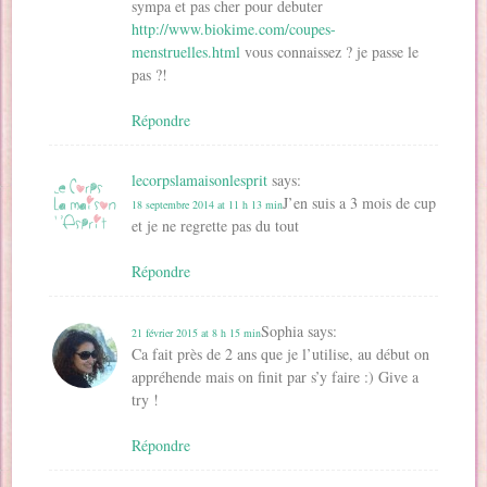
sympa et pas cher pour debuter
http://www.biokime.com/coupes-
menstruelles.html
vous connaissez ? je passe le
pas ?!
Répondre
lecorpslamaisonlesprit
says:
J’en suis a 3 mois de cup
18 septembre 2014 at 11 h 13 min
et je ne regrette pas du tout
Répondre
Sophia
says:
21 février 2015 at 8 h 15 min
Ca fait près de 2 ans que je l’utilise, au début on
appréhende mais on finit par s’y faire :) Give a
try !
Répondre