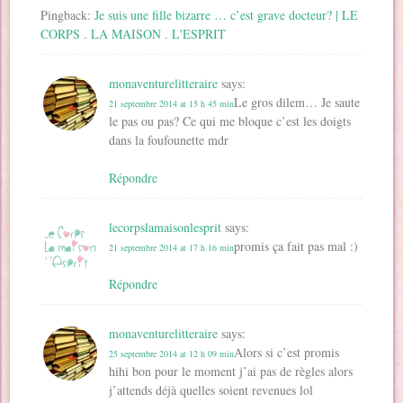
Pingback:
Je suis une fille bizarre … c’est grave docteur? | LE
CORPS . LA MAISON . L'ESPRIT
monaventurelitteraire
says:
Le gros dilem… Je saute
21 septembre 2014 at 15 h 45 min
le pas ou pas? Ce qui me bloque c’est les doigts
dans la foufounette mdr
Répondre
lecorpslamaisonlesprit
says:
promis ça fait pas mal :)
21 septembre 2014 at 17 h 16 min
Répondre
monaventurelitteraire
says:
Alors si c’est promis
25 septembre 2014 at 12 h 09 min
hihi bon pour le moment j’ai pas de règles alors
j’attends déjà quelles soient revenues lol