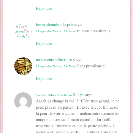
Répondre
lecorpslamaisonlesprit
says:
tu nous dira alors :)
25 septembre 2014 at 12 h 14 min
Répondre
monaventurelitteraire
says:
Sans problème ;)
25 septembre 2014 at 12 h 20 min
Répondre
Klarys
says:
6 octobre 2014 at 13 h 16 min
Aaaah ça change la vie !!! C’est trop génial, je ne
peux plus m’en passer ! Et avec la cup, fini aussi
la peur de voir « sauter » malencontreusement un
tampon de son sac à main quand on farfouille
trop vite à l’intérieur et que la petite poche « à
secret » est restée ouverte… Le plus rigolo c’est