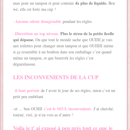
4x plus de liquide.
max pour un tampon et peut contenir
Ben
wé, elle est forte ma cup !
Aucune odeur désagréable
–
pendant les règles
Discrétion au top niveau
Plus le stress de la petite ficelle
–
.
qui dépasse.
Ou que tout le monde sache que OUIIII je vais
aux toilettes pour changer mon tampon et que OUIIIII même
si ça ressemble à un bonbon dans son emballage c’est quand
même un tampon, et que beurrrrk les règles c’est
dégueulasssse.
LES INCONVENIENTS DE LA CUP
il faut prévoir
–
de l’avoir le jour de ses règles, sinon c’est un
petit peu embêtant
c’est le SEUL inconvénient.
-et … ben OUIIII
J’ai cherché,
tourné, viré, je n’en vois as d’autre !
Voila je t’ ai exposé à peu prés tout ce que je