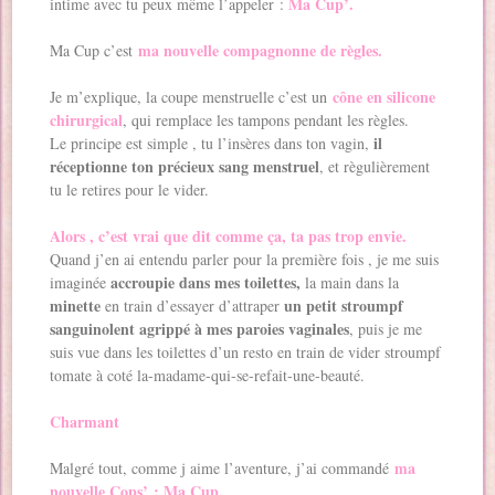
Ma Cup’.
intime avec tu peux même l’appeler :
ma nouvelle compagnonne de règles.
Ma Cup c’est
cône en silicone
Je m’explique, la coupe menstruelle c’est un
chirurgical
, qui remplace les tampons pendant les règles.
il
Le principe est simple , tu l’insères dans ton vagin,
réceptionne ton précieux sang menstruel
, et règulièrement
tu le retires pour le vider.
Alors , c’est vrai que dit comme ça, ta pas trop envie.
Quand j’en ai entendu parler pour la première fois , je me suis
accroupie dans mes toilettes,
imaginée
la main dans la
minette
un petit stroumpf
en train d’essayer d’attraper
sanguinolent agrippé à mes paroies vaginales
, puis je me
suis vue dans les toilettes d’un resto en train de vider stroumpf
tomate à coté la-madame-qui-se-refait-une-beauté.
Charmant
ma
Malgré tout, comme j aime l’aventure, j’ai commandé
nouvelle Cops’ : Ma Cup.