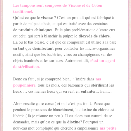
Les tampons sont composés de Viscose et de Coton
traditionel.
viscose
Qu’est ce que le
? C’est un produit qui est fabriqué à
partir de pulpe de bois, et qui est traité avec des centaines
produits chimiques
de
. Et le plus problématique d’entre eux
dioxyde de chlore
est celui qui sert à blanchir la pulpe: le
.
La où le bas blesse, c’est que ce composant est utilisé à la base
désinfectant
en tant que
pour contrôler les micro-organismes
nocifs, ainsi que les bactéries, virus ou champignons sur des
c’est un agent
objets inanimés et les surfaces. Autrement dit,
de stérilisation.
ma
Donc en fait , si je comprend bien, j’insère dans
pouponnière
stérilisent les
, tous les mois, des bâtonnets qui
lieux
enfanter.
… ces mêmes lieux qui servent en
.. hum…
Alors ensuite ça se corse ( et oui c’est pas fini ). Parce que
pendant le processus de blanchiment, la dioxine du chlore est
libérée ( là je résume un peu ). Il est alors tout naturel de se
dioxine
demander, mais qu’est ce que la
? Pourquoi un
ma petite
nouveau mot compliqué qui cherche à empoisonner