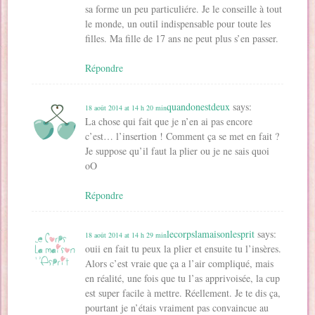
ê
e
)
)
r
sa forme un peu particuliére. Je le conseille à tout
t
)
e
r
le monde, un outil indispensable pour toute les
)
e
)
filles. Ma fille de 17 ans ne peut plus s’en passer.
Répondre
quandonestdeux
says:
18 août 2014 at 14 h 20 min
La chose qui fait que je n’en ai pas encore
c’est… l’insertion ! Comment ça se met en fait ?
Je suppose qu’il faut la plier ou je ne sais quoi
oO
Répondre
lecorpslamaisonlesprit
says:
18 août 2014 at 14 h 29 min
ouii en fait tu peux la plier et ensuite tu l’insères.
Alors c’est vraie que ça a l’air compliqué, mais
en réalité, une fois que tu l’as apprivoisée, la cup
est super facile à mettre. Réellement. Je te dis ça,
pourtant je n’étais vraiment pas convaincue au