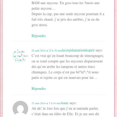
BAM une mycose. En gros tous les 3mois une
petite mycose…
Depuis la cup, pas une seule mycose pourtant il a
fait très chaud, j’ai pris des antibio, j’ai eu du
gros stress.
Répondre
lecorpslamaisonlesprit
says:
24 août 2014 at 22 h 39 min
C’est vrai qu’en lisant beaucoup de témoignages,
on se rend compte que les mycoses disparaissent
dés qu’on arrête les tampons et autres trucs
chimiques. Le corps n’est pas bê^tê^,^il nous
parle et rejette ce qui est mauvais pour lui…
Répondre
Anne
says:
27 août 2014 at 7 h 34 min
Ah ah! la 1ère fois que j’en ai entendu parler,
c’était dans un édito de Elle. Et je me suis dit