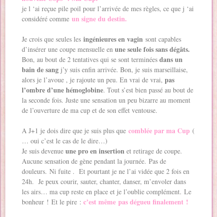
je l ‘ai reçue pile poil pour l’arrivée de mes règles, ce que j ‘ai
un signe du destin.
considéré comme
ingénieures en vagin
Je crois que seules les
sont capables
une seule fois sans dégâts.
d’insérer une coupe mensuelle en
dans un
Bon, au bout de 2 tentatives qui se sont terminées
bain de sang
j’y suis enfin arrivée. Bon, je suis marseillaise,
pas
alors je l’avoue , je rajoute un peu. En vrai de vrai,
l’ombre d’une hémoglobine
. Tout s’est bien passé au bout de
la seconde fois. Juste une sensation un peu bizarre au moment
de l’ouverture de ma cup et de son effet ventouse.
comblée par ma Cup
A J+1 je dois dire que je suis plus que
(
… oui c’est le cas de le dire…)
une pro en insertion
Je suis devenue
et retirage de coupe.
Aucune sensation de gène pendant la journée. Pas de
douleurs. Ni fuite . Et pourtant je ne l’ai vidée que 2 fois en
24h. Je peux courir, sauter, chanter, danser, m’envoler dans
les airs… ma cup reste en place et je l’oublie complément. Le
c’est même pas dégueu finalement !
bonheur ! Et le pire :