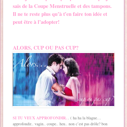
sais de la Coupe Menstruelle et des tampons.
Il ne te reste plus qu’à t’en faire ton idée et
peut être à l’adopter!
ALORS, CUP OU PAS CUP?
SI TU VEUX APPROFONDIR.
.
. ( ha ha la blague…
approfondir.. vagin.. coupe.. heu.. non c’est pas drôle? bon