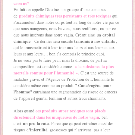
caverne
?
En fait on appelle Dioxine un groupe d’une centaines
produits chimiques très persistants et très toxique
de
s
qui
s’accumulent dans notre corps tout au long de notre vie par ce
que nous mangeons, nous buvons, nous reniflons , ou par ce
capital
que nous insérons dans notre vagin. Créant ainsi un
chimique
transmis à nos enfants
. Ce dernier sera ensuite
,
qui le transmettront à leur tour aux leurs et aux leurs et aux
leurs et aux leurs…. bon t’a compris le principe quoi.
Je ne veux pas te faire peur, mais la dioxine, de part sa
» la substance la plus
composition, est considéré comme
mortelle connue pour l’humanité »
.
C’est une source de
maladies grave, et l’Agence de Protection de L’humanité le
” Cancérogène pour
considère même comme un produit
l’homme”
entrainant une augmentation du risque de cancers
de l’appareil génital féminin et autres trucs charmants.
ces produits super toxiques sont placés
Alors quand
directement dans les muqueuses de notre vagin
, ben
un peu la cata
c’est
. Parce que ça peut entrainer aussi des
’infertilité
risques d
, grossesses qui n’arrivent pas à leur