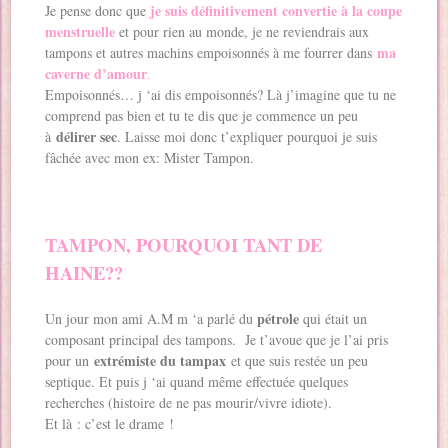
je suis définitivement convertie à la coupe
Je pense donc que
menstruelle
et pour rien au monde, je ne reviendrais aux
ma
tampons et autres machins empoisonnés à me fourrer dans
caverne d’amour
.
Empoisonnés… j ‘ai dis empoisonnés? Là j’imagine que tu ne
comprend pas bien et tu te dis que je commence un peu
délirer sec
à
. Laisse moi donc t’expliquer pourquoi je suis
fâchée avec mon ex: Mister Tampon.
TAMPON, POURQUOI TANT DE
HAINE??
pétrole
Un jour mon ami A.M m ‘a parlé du
qui était un
composant principal des tampons. Je t’avoue que je l’ai pris
extrémiste du tampax
pour un
et que suis restée un peu
septique. Et puis j ‘ai quand même effectuée quelques
recherches (histoire de ne pas mourir/vivre idiote).
Et là : c’est le drame !