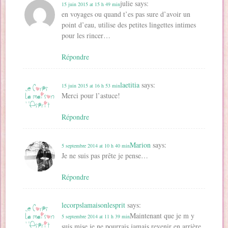
julie
says:
15 juin 2015 at 15 h 49 min
en voyages ou quand t’es pas sure d’avoir un
point d’eau, utilise des petites lingettes intimes
pour les rincer…
Répondre
laetitia
says:
15 juin 2015 at 16 h 53 min
Merci pour l’astuce!
Répondre
Marion
says:
5 septembre 2014 at 10 h 40 min
Je ne suis pas prête je pense…
Répondre
lecorpslamaisonlesprit
says:
Maintenant que je m y
5 septembre 2014 at 11 h 39 min
suis mise je ne pourrais jamais revenir en arrière