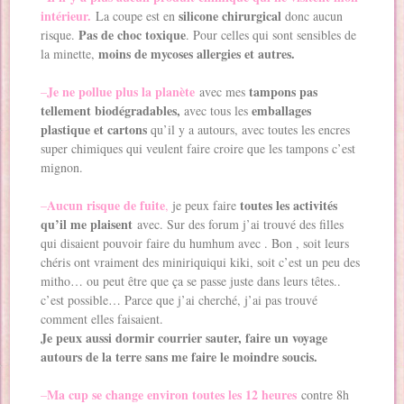
intérieur.
silicone chirurgical
La coupe est en
donc aucun
Pas de choc toxique
risque.
. Pour celles qui sont sensibles de
moins de mycoses allergies et autres.
la minette,
Je ne pollue plus la planète
tampons pas
–
avec mes
tellement biodégradables,
emballages
avec tous les
plastique et cartons
qu’il y a autours, avec toutes les encres
super chimiques qui veulent faire croire que les tampons c’est
mignon.
Aucun risque de fuite
toutes les activités
–
,
je peux faire
qu’il me plaisent
avec. Sur des forum j’ai trouvé des filles
qui disaient pouvoir faire du humhum avec . Bon , soit leurs
chéris ont vraiment des miniriquiqui kiki, soit c’est un peu des
mitho… ou peut être que ça se passe juste dans leurs têtes..
c’est possible… Parce que j’ai cherché, j’ai pas trouvé
comment elles faisaient.
Je peux aussi dormir courrier sauter, faire un voyage
autours de la terre sans me faire le moindre soucis.
Ma cup se change environ toutes les 12 heures
–
contre 8h