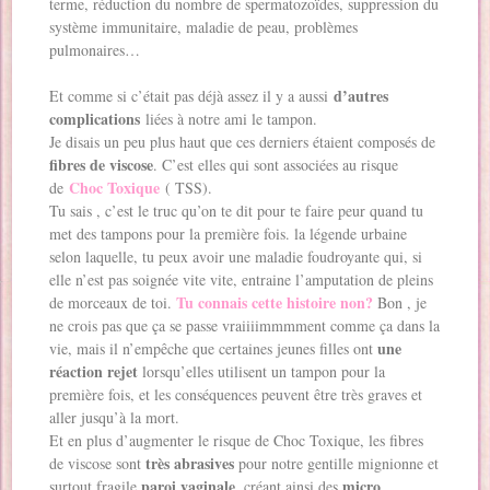
terme, réduction du nombre de spermatozoïdes, suppression du
système immunitaire, maladie de peau, problèmes
pulmonaires…
d’autres
Et comme si c’était pas déjà assez il y a aussi
complications
liées à notre ami le tampon.
Je disais un peu plus haut que ces derniers étaient composés de
fibres de viscose
. C’est elles qui sont associées au risque
Choc Toxique
de
( TSS).
Tu sais , c’est le truc qu’on te dit pour te faire peur quand tu
met des tampons pour la première fois. la légende urbaine
selon laquelle, tu peux avoir une maladie foudroyante qui, si
elle n’est pas soignée vite vite, entraine l’amputation de pleins
Tu connais cette histoire non?
de morceaux de toi.
Bon , je
ne crois pas que ça se passe vraiiiimmmment comme ça dans la
une
vie, mais il n’empêche que certaines jeunes filles ont
réaction rejet
lorsqu’elles utilisent un tampon pour la
première fois, et les conséquences peuvent être très graves et
aller jusqu’à la mort.
Et en plus d’augmenter le risque de Choc Toxique, les fibres
très abrasives
de viscose sont
pour notre gentille mignionne et
paroi vaginale
micro
surtout fragile
, créant ainsi des