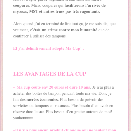
coupures
aciliterons l’arrivée de
. Micro coupures qui f
mycoses, MST et autres trucs pas très ragoutants.
Alors quand j’ai eu terminé de lire tout ça, je me suis dis, que
un crime contre mon humanité
vraiment, c’était
que de
continuer à utiliser des tampons.
Et j’ai définitivement adopté Ma Cup’ .
LES AVANTAGES DE LA CUP
Ma cup coute env 20 euros et dure 10 ans
.
–
Je n’ai plus à
acheter des boites de tampon pendant toute ma vie. Donc je
sacrées économies.
fais des
Plus besoin de prévoir des
serviettes ou tampons en vacances. Plus besoin d’en avoir en
réserve dans le sac. Plus besoin d’en gratter autours de moi!
youhouuuuu
Il n’y a plus aucun produit chimique qui ne visitent mon
–