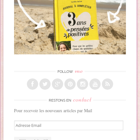
me
FOLLOW
contact
RESTONS EN
Pour recevoir les nouveaux articles par Mail
A
d
r