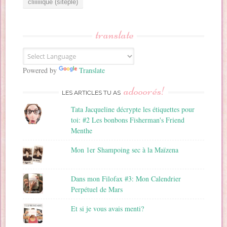
e
s
s
translate
e
E
m
a
Powered by
Translate
i
adooorés!
l
LES ARTICLES TU AS
Tata Jacqueline décrypte les étiquettes pour
toi: #2 Les bonbons Fisherman's Friend
Menthe
Mon 1er Shampoing sec à la Maïzena
Dans mon Filofax #3: Mon Calendrier
Perpétuel de Mars
Et si je vous avais menti?