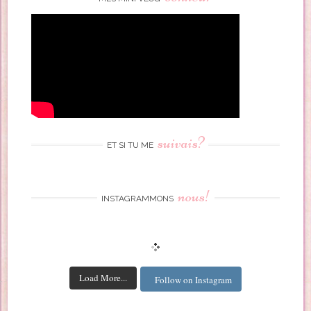
suivais?
ET SI TU ME
nous!
INSTAGRAMMONS
Load More...
Follow on Instagram