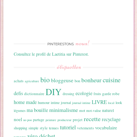
nous!
PINTERESTONS
Consultez le profil de Laetitia sur Pinterest.
étiquettes
bio
cuisine
bonheur
bloggeuse
achats
bon
agriculture
DIY
ecologie
defis
dictionnaire
garde robe
dressing
fruits
home made
LIVRE
humour
look
intime
journal
journal intime
local
minimalisme
ma bouille
naturel
mot
légumes
mot-valise
recette
recyclage
noel
projet
partage
no poo
peinture
producteur
tutoriel
vocabulaire
style
vetements
shopping
simple
tenues
zéro déchet
voyage