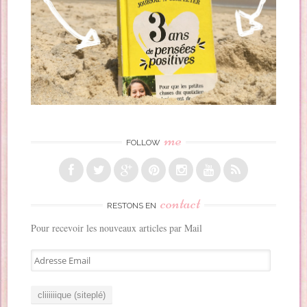
me
FOLLOW
contact
RESTONS EN
Pour recevoir les nouveaux articles par Mail
A
d
r
e