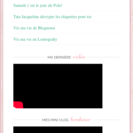
Samedi c’est le jour du Pola!
Tata Jacqueline décrypte les étiquettes pour toi
Vie ma vie de Blogueuse
Vis ma vie en Lomograhy
vidéo
MA DERNIÈRE
bonheur
MES MINI VLOG