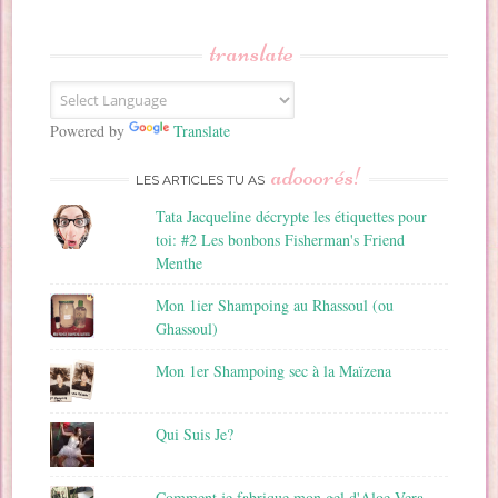
s
s
translate
e
E
m
a
Powered by
Translate
i
adooorés!
l
LES ARTICLES TU AS
Tata Jacqueline décrypte les étiquettes pour
toi: #2 Les bonbons Fisherman's Friend
Menthe
Mon 1ier Shampoing au Rhassoul (ou
Ghassoul)
Mon 1er Shampoing sec à la Maïzena
Qui Suis Je?
Comment je fabrique mon gel d'Aloe Vera