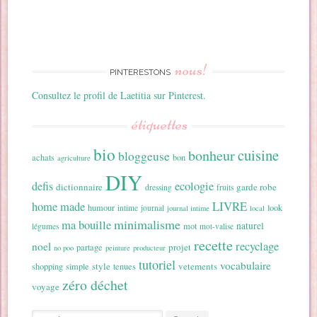
nous!
PINTERESTONS
Consultez le profil de Laetitia sur Pinterest.
étiquettes
bio
cuisine
bonheur
bloggeuse
achats
bon
agriculture
DIY
ecologie
defis
dictionnaire
garde robe
dressing
fruits
home made
LIVRE
humour
look
intime
journal
journal intime
local
minimalisme
ma bouille
naturel
mot
légumes
mot-valise
recette
recyclage
noel
projet
partage
no poo
peinture
producteur
tutoriel
vocabulaire
style
vetements
shopping
simple
tenues
zéro déchet
voyage
Search for: