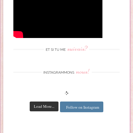
suivais?
ET SI TU ME
nous!
INSTAGRAMMONS
Load More...
Follow on Instagram