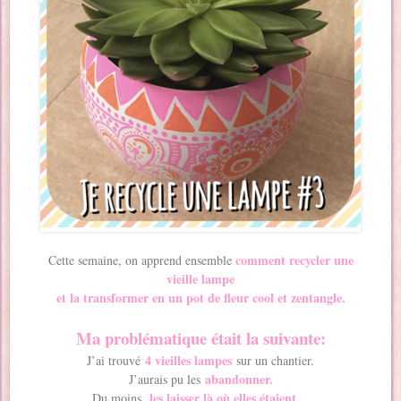
comment recycler une
Cette semaine, on apprend ensemble
vieille lampe
et la transformer en un pot de fleur cool et zentangle.
Ma problématique était la suivante:
4 vieilles lampes
J’ai trouvé
sur un chantier.
abandonner.
J’aurais pu les
les laisser là où elles étaient…
Du moins,