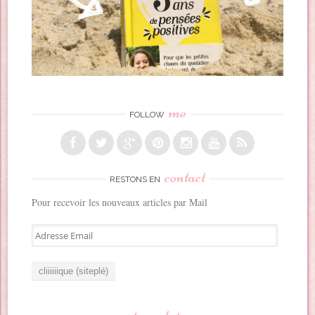
me
FOLLOW
contact
RESTONS EN
Pour recevoir les nouveaux articles par Mail
A
d
r
e
s
s