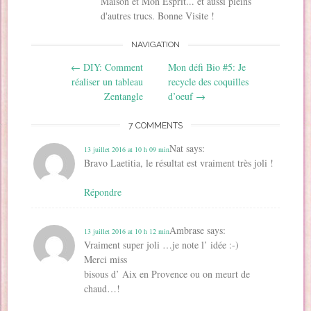
Maison et Mon Esprit... et aussi pleins
s
u
u
n
n
a
u
n
n
e
s
n
d'autres trucs. Bonne Visite !
n
e
e
n
u
s
e
n
n
o
n
u
n
o
o
u
e
n
o
u
u
v
n
e
NAVIGATION
u
v
v
e
o
n
v
e
e
l
u
o
Post navigation
←
DIY: Comment
Mon défi Bio #5: Je
e
l
l
l
v
u
l
l
l
e
e
v
réaliser un tableau
recycle des coquilles
l
e
e
f
l
e
e
f
f
e
l
l
Zentangle
d’oeuf
→
f
e
e
n
e
l
e
n
n
ê
f
e
n
ê
ê
t
e
f
7 COMMENTS
ê
t
t
r
n
e
t
r
r
e
ê
n
r
e
e
)
t
ê
Nat
says:
13 juillet 2016 at 10 h 09 min
e
)
)
r
t
)
e
r
Bravo Laetitia, le résultat est vraiment très joli !
)
e
)
Répondre
Ambrase
says:
13 juillet 2016 at 10 h 12 min
Vraiment super joli …je note l’ idée :-)
Merci miss
bisous d’ Aix en Provence ou on meurt de
chaud…!