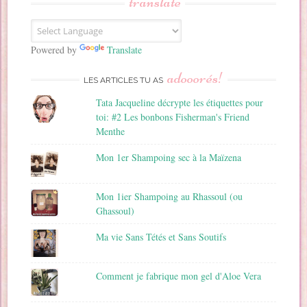
translate
e
E
m
a
Powered by
Translate
i
adooorés!
l
LES ARTICLES TU AS
Tata Jacqueline décrypte les étiquettes pour
toi: #2 Les bonbons Fisherman's Friend
Menthe
Mon 1er Shampoing sec à la Maïzena
Mon 1ier Shampoing au Rhassoul (ou
Ghassoul)
Ma vie Sans Tétés et Sans Soutifs
Comment je fabrique mon gel d'Aloe Vera