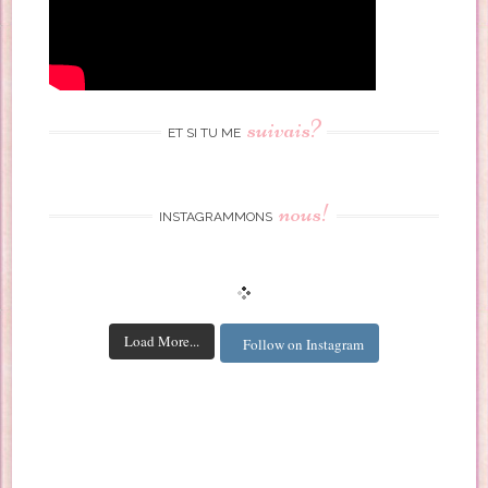
suivais?
ET SI TU ME
nous!
INSTAGRAMMONS
Load More...
Follow on Instagram