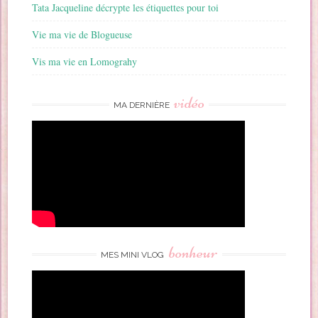
Tata Jacqueline décrypte les étiquettes pour toi
Vie ma vie de Blogueuse
Vis ma vie en Lomograhy
vidéo
MA DERNIÈRE
bonheur
MES MINI VLOG