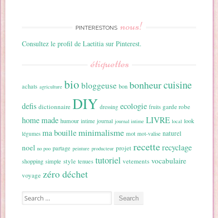
nous!
PINTERESTONS
Consultez le profil de Laetitia sur Pinterest.
étiquettes
bio
cuisine
bonheur
bloggeuse
achats
bon
agriculture
DIY
ecologie
defis
dictionnaire
garde robe
dressing
fruits
home made
LIVRE
humour
look
intime
journal
journal intime
local
minimalisme
ma bouille
naturel
mot
légumes
mot-valise
recette
recyclage
noel
projet
partage
no poo
peinture
producteur
tutoriel
vocabulaire
style
vetements
shopping
simple
tenues
zéro déchet
voyage
Search for: