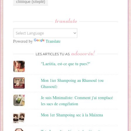
e
s
s
translate
e
E
m
a
Powered by
Translate
i
adooorés!
l
LES ARTICLES TU AS
"Laetitia, est-ce que tu pues?"
Mon 1ier Shampoing au Rhassoul (ou
Ghassoul)
Je suis Minimaliste: Comment j'ai remplacé
les sacs de congélation
Mon 1er Shampoing sec à la Maïzena