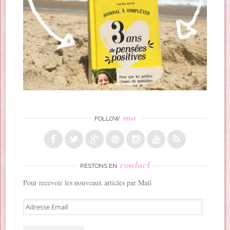
me
FOLLOW
contact
RESTONS EN
Pour recevoir les nouveaux articles par Mail
A
d
r