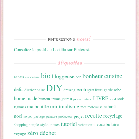
nous!
PINTERESTONS
Consultez le profil de Laetitia sur Pinterest.
étiquettes
bio
cuisine
bonheur
bloggeuse
achats
bon
agriculture
DIY
ecologie
defis
dictionnaire
garde robe
dressing
fruits
home made
LIVRE
humour
look
intime
journal
journal intime
local
minimalisme
ma bouille
naturel
mot
légumes
mot-valise
recette
recyclage
noel
projet
partage
no poo
peinture
producteur
tutoriel
vocabulaire
style
vetements
shopping
simple
tenues
zéro déchet
voyage