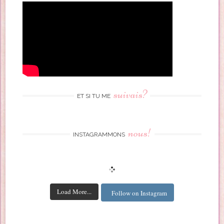
suivais?
ET SI TU ME
nous!
INSTAGRAMMONS
Load More...
Follow on Instagram