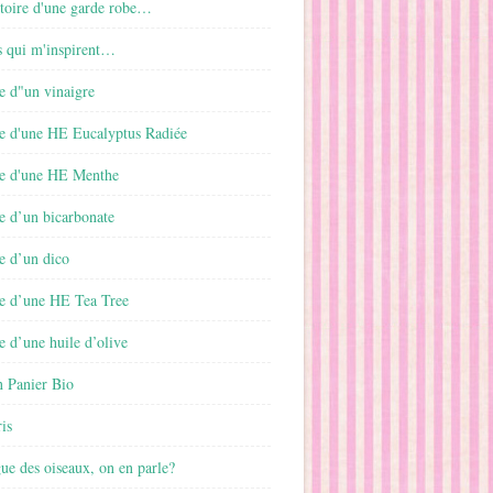
istoire d'une garde robe…
s qui m'inspirent…
e d"un vinaigre
e d'une HE Eucalyptus Radiée
e d'une HE Menthe
e d’un bicarbonate
e d’un dico
e d’une HE Tea Tree
 d’une huile d’olive
 Panier Bio
is
gue des oiseaux, on en parle?