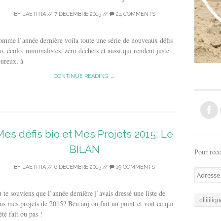
BY
LAETITIA
//
7 DÉCEMBRE 2015
//
24 COMMENTS
mme l’année dernière voila toute une série de nouveaux défis
o, écolo, minimalistes, zéro déchets et aussi qui rendent juste
ureux, à
CONTINUE READING →
Mes défis bio et Mes Projets 2015: Le
BILAN
Pour rece
BY
LAETITIA
//
6 DÉCEMBRE 2015
//
19 COMMENTS
A
d
 te souviens que l’année dernière j’avais dressé une liste de
r
us mes projets de 2015? Ben auj on fait un point et voit ce qui
e
été fait ou pas !
s