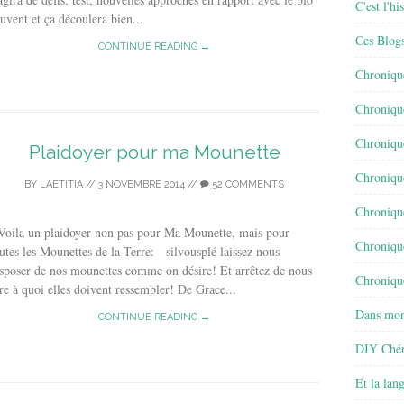
C'est l'h
uvent et ça découlera bien...
Ces Blog
CONTINUE READING →
Chroniqu
Chroniqu
Chroniqu
Plaidoyer pour ma Mounette
Chroniqu
BY
LAETITIA
//
3 NOVEMBRE 2014
//
52 COMMENTS
Chroniqu
oila un plaidoyer non pas pour Ma Mounette, mais pour
Chroniqu
utes les Mounettes de la Terre: silvousplé laissez nous
sposer de nos mounettes comme on désire! Et arrêtez de nous
Chronique
re à quoi elles doivent ressembler! De Grace...
Dans mon
CONTINUE READING →
DIY Chér
Et la lan