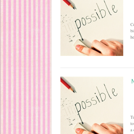
Co
bi
he
Tu
to
a 