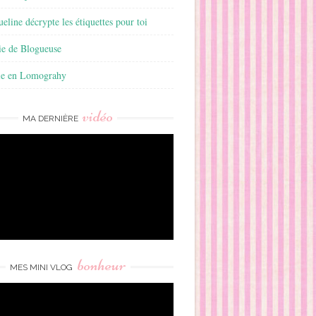
ueline décrypte les étiquettes pour toi
ie de Blogueuse
ie en Lomograhy
vidéo
MA DERNIÈRE
bonheur
MES MINI VLOG