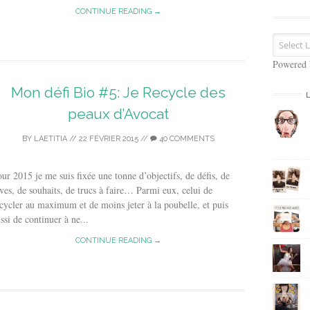
s
CONTINUE READING →
e
E
m
a
Powered
i
Mon défi Bio #5: Je Recycle des
l
peaux d’Avocat
BY
LAETITIA
//
22 FÉVRIER 2015
//
40 COMMENTS
ur 2015 je me suis fixée une tonne d’objectifs, de défis, de
ves, de souhaits, de trucs à faire… Parmi eux, celui de
cycler au maximum et de moins jeter à la poubelle, et puis
ssi de continuer à ne...
CONTINUE READING →