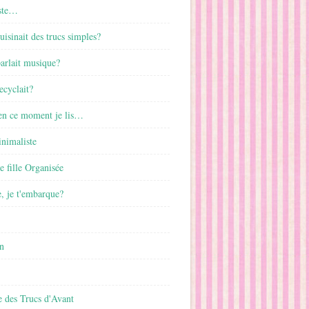
ste…
cuisinait des trucs simples?
parlait musique?
ecyclait?
 en ce moment je lis…
inimaliste
ne fille Organisée
, je t'embarque?
n
 des Trucs d'Avant