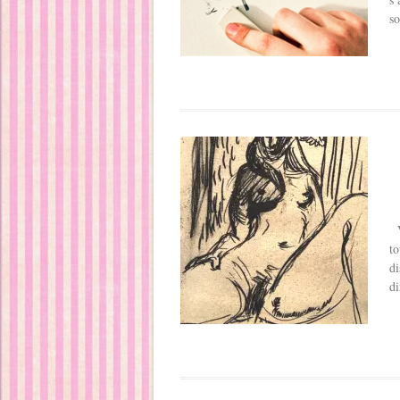
so
V
to
di
di