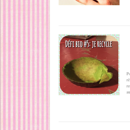
Po
rê
re
au