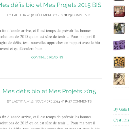
es défis bio et Mes Projets 2015 BIS
BY
LAETITIA
//
30 DÉCEMBRE 2014
//
29 COMMENTS
 fin d’année arrive, et il est temps de prévoir les bonnes
solutions de 2015 qu’on est sûre de tenir… Pour ma part il
agira de défis, test, nouvelles approches en rapport avec le bio
uvent et ça découlera bien...
CONTINUE READING →
Mes défis bio et Mes Projets 2015
BY
LAETITIA
//
12 NOVEMBRE 2014
//
27 COMMENTS
By Gala P
 fin d’année arrive, et il est temps de prévoir les bonnes
C'est l'h
solutions de 2015 qu’on est sûre de tenir… Pour ma part il
agira de défis, test, nouvelles approches en rapport avec le bio