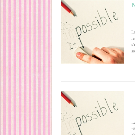
M
La
ré
s’
so
La
ré
s’