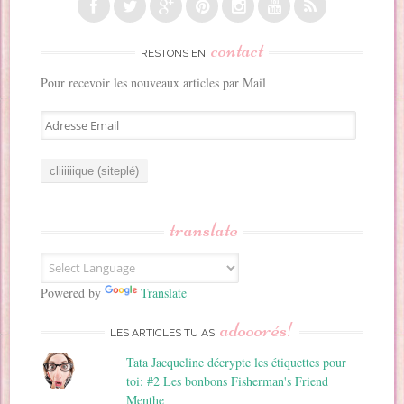
contact
RESTONS EN
Pour recevoir les nouveaux articles par Mail
A
d
r
e
s
s
translate
e
E
m
a
Powered by
Translate
i
adooorés!
l
LES ARTICLES TU AS
Tata Jacqueline décrypte les étiquettes pour
toi: #2 Les bonbons Fisherman's Friend
Menthe