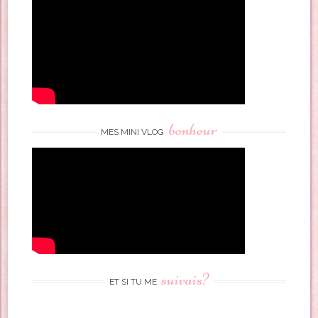
bonheur
MES MINI VLOG
suivais?
ET SI TU ME