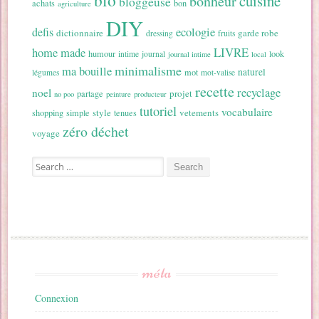
cuisine
bonheur
bloggeuse
achats
bon
agriculture
DIY
ecologie
defis
dictionnaire
garde robe
dressing
fruits
home made
LIVRE
humour
look
intime
journal
journal intime
local
minimalisme
ma bouille
naturel
mot
légumes
mot-valise
recette
recyclage
noel
projet
partage
no poo
peinture
producteur
tutoriel
vocabulaire
style
vetements
shopping
simple
tenues
zéro déchet
voyage
Search for:
méta
Connexion