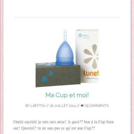
Ma Cup et moi!
BY
LAETITIA
//
18 JUILLET 2014
//
79 COMMENTS
Ouiiii sayéééé je mis suis mise! A quoi?? ben à la Cup bien
sur! Quoiiiii? tu ne sais pas ce qu’est une Cup??