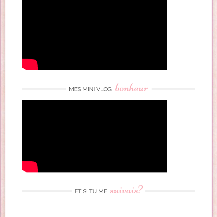
bonheur
MES MINI VLOG
suivais?
ET SI TU ME