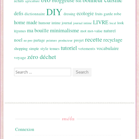
bloggeuse
achats
bon
agriculture
DIY
ecologie
defis
dictionnaire
garde robe
dressing
fruits
home made
LIVRE
humour
look
intime
journal
journal intime
local
minimalisme
ma bouille
naturel
mot
légumes
mot-valise
recette
recyclage
noel
projet
partage
no poo
peinture
producteur
tutoriel
vocabulaire
style
vetements
shopping
simple
tenues
zéro déchet
voyage
Search for:
méta
Connexion