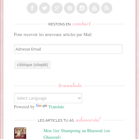
contact
RESTONS EN
Pour recevoir les nouveaux articles par Mail
A
d
r
e
s
s
translate
e
E
m
a
Powered by
Translate
i
adooorés!
l
LES ARTICLES TU AS
Mon 1ier Shampoing au Rhassoul (ou
Ghassoul)