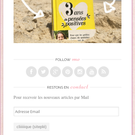
me
FOLLOW
contact
RESTONS EN
Pour recevoir les nouveaux articles par Mail
A
d
r
e