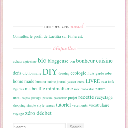
nous!
PINTERESTONS
Consultez le profil de Laetitia sur Pinterest.
étiquettes
bio
cuisine
bonheur
bloggeuse
achats
bon
agriculture
DIY
ecologie
defis
dictionnaire
garde robe
dressing
fruits
home made
LIVRE
humour
look
intime
journal
journal intime
local
minimalisme
ma bouille
naturel
mot
légumes
mot-valise
recette
recyclage
noel
projet
partage
no poo
peinture
producteur
tutoriel
vocabulaire
style
vetements
shopping
simple
tenues
zéro déchet
voyage
Search for: