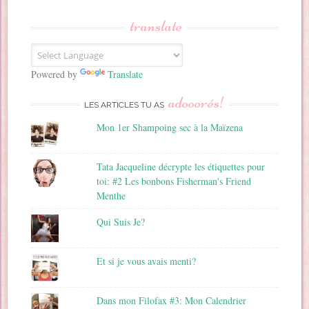
s
s
translate
e
E
m
a
Powered by
Translate
i
adooorés!
l
LES ARTICLES TU AS
Mon 1er Shampoing sec à la Maïzena
Tata Jacqueline décrypte les étiquettes pour
toi: #2 Les bonbons Fisherman's Friend
Menthe
Qui Suis Je?
Et si je vous avais menti?
Dans mon Filofax #3: Mon Calendrier