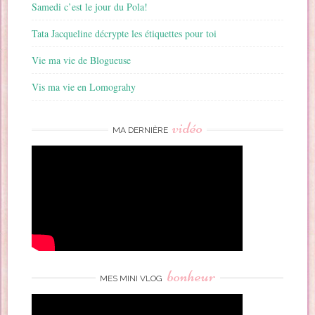
Samedi c’est le jour du Pola!
Tata Jacqueline décrypte les étiquettes pour toi
Vie ma vie de Blogueuse
Vis ma vie en Lomograhy
vidéo
MA DERNIÈRE
bonheur
MES MINI VLOG