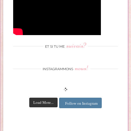
suivais?
ET SI TU ME
nous!
INSTAGRAMMONS
Load More...
Follow on Instagram