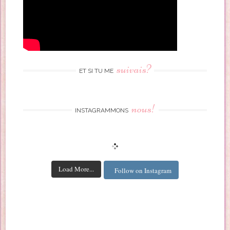
suivais?
ET SI TU ME
nous!
INSTAGRAMMONS
Load More...
Follow on Instagram