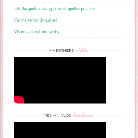
Tata Jacqueline décrypte les étiquettes pour toi
Vie ma vie de Blogueuse
Vis ma vie en Lomograhy
vidéo
MA DERNIÈRE
bonheur
MES MINI VLOG