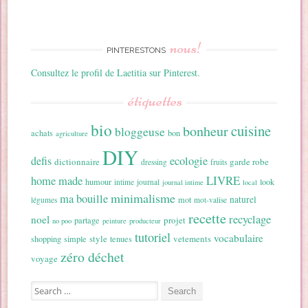
nous!
PINTERESTONS
Consultez le profil de Laetitia sur Pinterest.
étiquettes
bio
cuisine
bonheur
bloggeuse
achats
bon
agriculture
DIY
ecologie
defis
dictionnaire
garde robe
dressing
fruits
home made
LIVRE
humour
look
intime
journal
journal intime
local
minimalisme
ma bouille
naturel
mot
légumes
mot-valise
recette
recyclage
noel
projet
partage
no poo
peinture
producteur
tutoriel
vocabulaire
style
vetements
shopping
simple
tenues
zéro déchet
voyage
Search for: