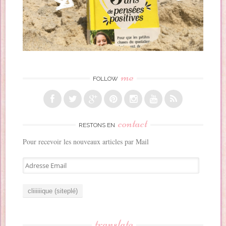
me
FOLLOW
contact
RESTONS EN
Pour recevoir les nouveaux articles par Mail
A
d
r
e
s
s
translate