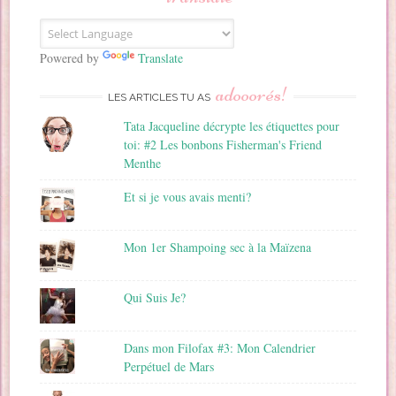
e
E
m
a
Powered by
Translate
i
adooorés!
l
LES ARTICLES TU AS
Tata Jacqueline décrypte les étiquettes pour
toi: #2 Les bonbons Fisherman's Friend
Menthe
Et si je vous avais menti?
Mon 1er Shampoing sec à la Maïzena
Qui Suis Je?
Dans mon Filofax #3: Mon Calendrier
Perpétuel de Mars