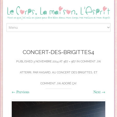
Skip to content
CONCERT-DES-BRIGITTES4
PUBLISHED
3 NOVEMBRE 2014
AT
567 × 567
IN
COMMENT J’AI
ATTERRI, PAR HASARD, AU CONCERT DES BRIGITTES, ET
COMMENT J’AI ADORÉ ÇA!
←
Previous
Next
→