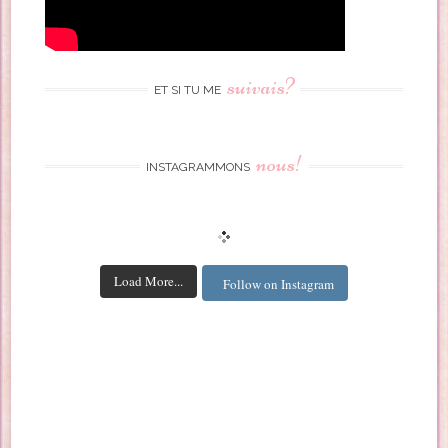
suivais?
ET SI TU ME
nous!
INSTAGRAMMONS
Load More...
Follow on Instagram