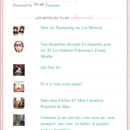
a
Powered by
Translate
i
adooorés!
l
LES ARTICLES TU AS
Mon 1er Shampoing sec à la Maïzena
Tata Jacqueline décrypte les étiquettes pour
toi: #2 Les bonbons Fisherman's Friend
Menthe
Qui Suis Je?
Et si je vous avais menti?
Dans mon Filofax #3: Mon Calendrier
Perpétuel de Mars
Comment je me suis fais voler mon sac, mon
passeport, mes sous, les habits, le premier
jour en Argentine