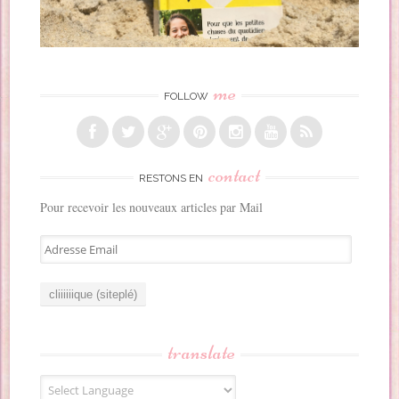
me
FOLLOW
contact
RESTONS EN
Pour recevoir les nouveaux articles par Mail
A
d
r
e
s
s
translate
e
E
m