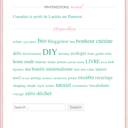
nous!
PINTERESTONS
Consultez le profil de Laetitia sur Pinterest.
étiquettes
bio
cuisine
bonheur
bloggeuse
achats
bon
agriculture
DIY
ecologie
defis
dictionnaire
garde robe
dressing
fruits
home made
LIVRE
humour
look
intime
journal
journal intime
local
minimalisme
ma bouille
naturel
mot
légumes
mot-valise
recette
recyclage
noel
projet
partage
no poo
peinture
producteur
tutoriel
vocabulaire
style
vetements
shopping
simple
tenues
zéro déchet
voyage
Search for: