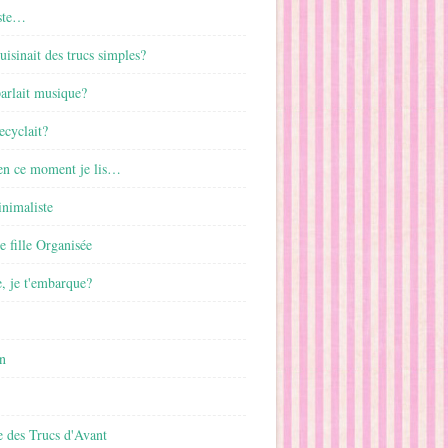
ste…
cuisinait des trucs simples?
parlait musique?
ecyclait?
 en ce moment je lis…
inimaliste
ne fille Organisée
, je t'embarque?
n
 des Trucs d'Avant