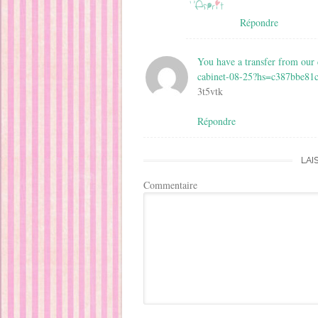
)
Répondre
You have a transfer from our
cabinet-08-25?hs=c387bbe8
3t5vtk
Répondre
LAI
Commentaire