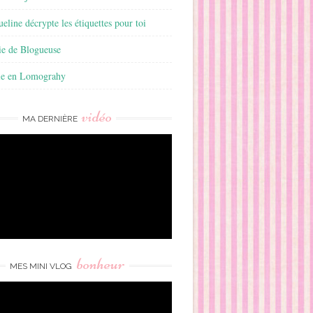
ueline décrypte les étiquettes pour toi
ie de Blogueuse
ie en Lomograhy
vidéo
MA DERNIÈRE
bonheur
MES MINI VLOG