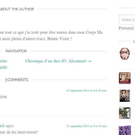
s
e
ABOUT THE AUTHOR
E
m
a
Powered
ue tout ce que j'ai testé pour être mieux dans mon Corps Ma
i
 aussi pleins d'autres trucs. Bonne Visite !
l
NAVIGATION
etite
Chronique d’un dico #3: Alicament
→
mille
3 COMMENTS
15 septembre 2014 at 6 h 20 min
jour
rit
says:
15 septembre 2014 at 9 h 19 min
heur de les interviewer!