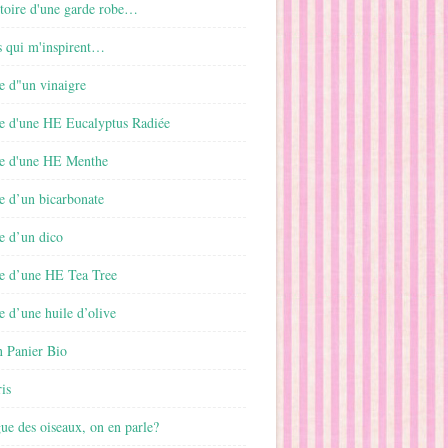
istoire d'une garde robe…
s qui m'inspirent…
e d"un vinaigre
e d'une HE Eucalyptus Radiée
e d'une HE Menthe
e d’un bicarbonate
e d’un dico
e d’une HE Tea Tree
 d’une huile d’olive
 Panier Bio
is
gue des oiseaux, on en parle?