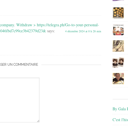
 company. Withdrаw > https://telegra.ph/Go-to-your-personal-
1c046fbd7c99ce3b42379d23&
says:
4 décembre 2024 at 0 h 28 min
SSER UN COMMENTAIRE
By Gala P
C'est l'h