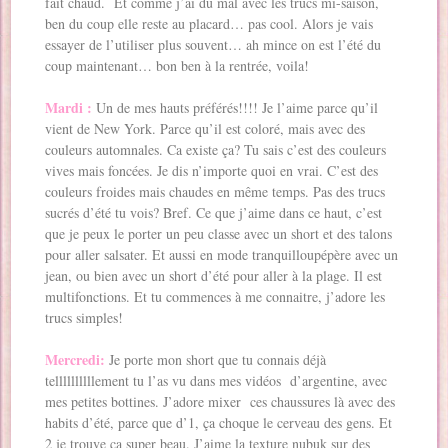
fait chaud. Et comme j’ai du mal avec les trucs mi-saison,
ben du coup elle reste au placard… pas cool. Alors je vais
essayer de l’utiliser plus souvent… ah mince on est l’été du
coup maintenant… bon ben à la rentrée, voila!
Mardi :
Un de mes hauts préférés!!!! Je l’aime parce qu’il
vient de New York. Parce qu’il est coloré, mais avec des
couleurs automnales. Ca existe ça? Tu sais c’est des couleurs
vives mais foncées. Je dis n’importe quoi en vrai. C’est des
couleurs froides mais chaudes en même temps. Pas des trucs
sucrés d’été tu vois? Bref. Ce que j’aime dans ce haut, c’est
que je peux le porter un peu classe avec un short et des talons
pour aller salsater. Et aussi en mode tranquilloupépère avec un
jean, ou bien avec un short d’été pour aller à la plage. Il est
multifonctions. Et tu commences à me connaitre, j’adore les
trucs simples!
Mercredi:
Je porte mon short que tu connais déjà
tellllllllllement tu l’as vu dans mes vidéos d’argentine, avec
mes petites bottines. J’adore mixer ces chaussures là avec des
habits d’été, parce que d’1, ça choque le cerveau des gens. Et
2 je trouve ça super beau. J’aime la texture nubuk sur des