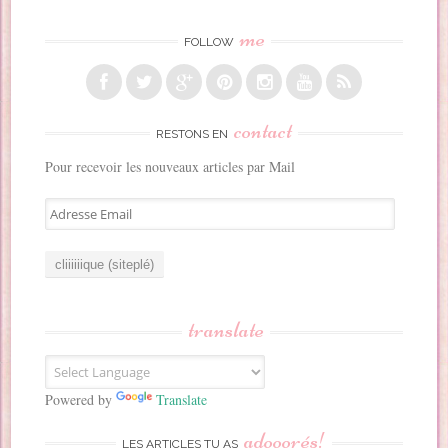
me
FOLLOW
contact
RESTONS EN
Pour recevoir les nouveaux articles par Mail
A
d
r
e
s
s
translate
e
E
m
a
Powered by
Translate
i
adooorés!
l
LES ARTICLES TU AS