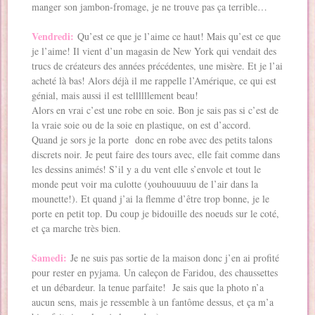
manger son jambon-fromage, je ne trouve pas ça terrible…
Vendredi:
Qu’est ce que je l’aime ce haut! Mais qu’est ce que
je l’aime! Il vient d’un magasin de New York qui vendait des
trucs de créateurs des années précédentes, une misère. Et je l’ai
acheté là bas! Alors déjà il me rappelle l’Amérique, ce qui est
génial, mais aussi il est tellllllement beau!
Alors en vrai c’est une robe en soie. Bon je sais pas si c’est de
la vraie soie ou de la soie en plastique, on est d’accord.
Quand je sors je la porte donc en robe avec des petits talons
discrets noir. Je peut faire des tours avec, elle fait comme dans
les dessins animés! S’il y a du vent elle s’envole et tout le
monde peut voir ma culotte (youhouuuuu de l’air dans la
mounette!). Et quand j’ai la flemme d’être trop bonne, je le
porte en petit top. Du coup je bidouille des noeuds sur le coté,
et ça marche très bien.
Samedi:
Je ne suis pas sortie de la maison donc j’en ai profité
pour rester en pyjama. Un caleçon de Faridou, des chaussettes
et un débardeur. la tenue parfaite! Je sais que la photo n’a
aucun sens, mais je ressemble à un fantôme dessus, et ça m’a