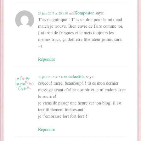
Kompostor
says:
26 juin 2015 at 20 h 03 min
T’es magnifique ! T’as un don pour le mix and
match je trouve. Bien envie de faire comme toi,
j’ai trop de fringues et je mets toujours les
mêmes trucs, ça doit être libérateur je suis sure.
=)
Répondre
laetitia
says:
30 juin 2015 at 2 h 50 min
coucou! merci beaucoup!!! tu es mon dernier
message avant d’aller dormir et je m’endors avec
le sourire!
je viens de passer une heure sur ton blog! il est
terriiiiblement intéressant!
je t’embrasse fort fort fort!!!
Répondre