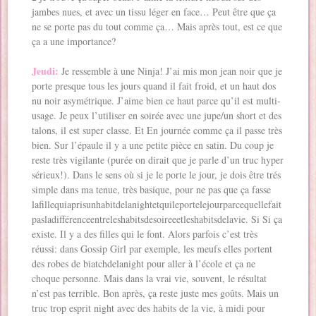
jambes nues, et avec un tissu léger en face… Peut être que ça
ne se porte pas du tout comme ça… Mais après tout, est ce que
ça a une importance?
Jeudi:
Je ressemble à une Ninja! J’ai mis mon jean noir que je
porte presque tous les jours quand il fait froid, et un haut dos
nu noir asymétrique. J’aime bien ce haut parce qu’il est multi-
usage. Je peux l’utiliser en soirée avec une jupe/un short et des
talons, il est super classe. Et En journée comme ça il passe très
bien. Sur l’épaule il y a une petite pièce en satin. Du coup je
reste très vigilante (purée on dirait que je parle d’un truc hyper
sérieux!). Dans le sens où si je le porte le jour, je dois être trés
simple dans ma tenue, très basique, pour ne pas que ça fasse
lafillequiaprisunhabitdelanightetquileportelejourparcequellefait
pasladifférenceentreleshabitsdesoireeetleshabitsdelavie. Si Si ça
existe. Il y a des filles qui le font. Alors parfois c’est très
réussi: dans Gossip Girl par exemple, les meufs elles portent
des robes de biatchdelanight pour aller à l’école et ça ne
choque personne. Mais dans la vrai vie, souvent, le résultat
n’est pas terrible. Bon après, ça reste juste mes goûts. Mais un
truc trop esprit night avec des habits de la vie, à midi pour