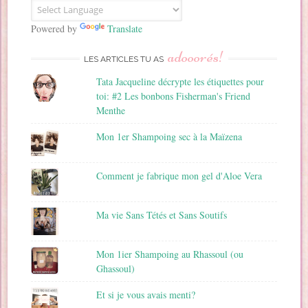
m
a
Powered by
Translate
i
adooorés!
l
LES ARTICLES TU AS
Tata Jacqueline décrypte les étiquettes pour
toi: #2 Les bonbons Fisherman's Friend
Menthe
Mon 1er Shampoing sec à la Maïzena
Comment je fabrique mon gel d'Aloe Vera
Ma vie Sans Tétés et Sans Soutifs
Mon 1ier Shampoing au Rhassoul (ou
Ghassoul)
Et si je vous avais menti?