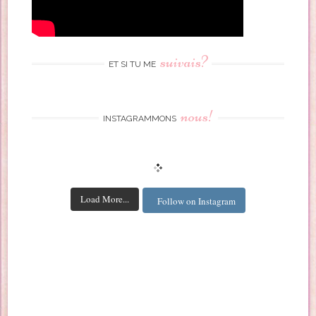
suivais?
ET SI TU ME
nous!
INSTAGRAMMONS
Load More...
Follow on Instagram