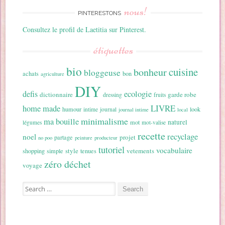
nous!
PINTERESTONS
Consultez le profil de Laetitia sur Pinterest.
étiquettes
bio
cuisine
bonheur
bloggeuse
achats
bon
agriculture
DIY
ecologie
defis
dictionnaire
garde robe
dressing
fruits
home made
LIVRE
humour
look
intime
journal
journal intime
local
minimalisme
ma bouille
naturel
mot
légumes
mot-valise
recette
recyclage
noel
projet
partage
no poo
peinture
producteur
tutoriel
vocabulaire
style
vetements
shopping
simple
tenues
zéro déchet
voyage
Search for: