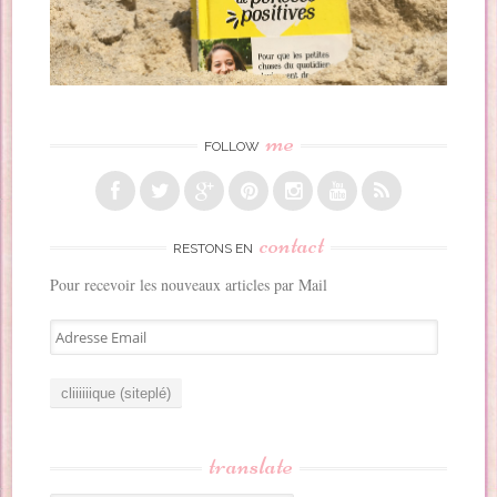
me
FOLLOW
contact
RESTONS EN
Pour recevoir les nouveaux articles par Mail
A
d
r
e
s
s
translate
e
E