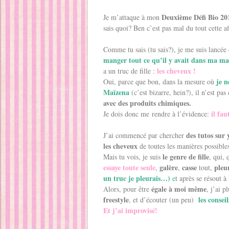
Deuxième Défi Bio 20
Je m’attaque à mon
sais quoi? Ben c’est pas mal du tout cette a
Comme tu sais (tu sais?), je me suis lancée
manger tout ce qu’il y avait dans ma mai
les cheveux !
a un truc de fille :
je n
Oui, parce que bon, dans la mesure où
Maïzena
(c’est bizarre, hein?), il n’est pa
avec des produits chimiques.
il fa
Je dois donc me rendre à l’évidence:
des tutos sur 
J’ai commencé par chercher
les cheveux
de toutes les manières possible
le genre de fille
Mais tu vois, je suis
, qui,
essaye toute seule
galère
casse
pleu
,
,
tout,
un truc je pleurais…)
e
t après se résout à
égale à moi même
Alors, pour être
, j’ai p
freestyle
les consei
, et d’écouter (un peu)
Et j’ai improvisé!