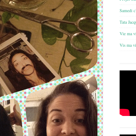
Samedi c’
Tata Jacq
Vie ma v
Vis ma v