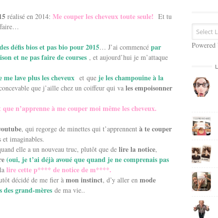
s
e
15
Me couper les cheveux toute seule!
réalisé en 2014:
Et tu
E
ffaire…
m
a
Powered
des défis bios et pas bio pour 2015
par
… J’ai commencé
i
son et ne pas faire de courses
, et aujourd’hui je m’attaque
l
e me lave plus les cheveux
je les champouine à la
et que
les empoisonner
s concevable que j’aille chez un coiffeur qui va
ut que n’apprenne à me couper moi même les cheveux.
youtube
à te couper
, qui regorge de minettes qui t’apprennent
s et imaginables.
lire la notice
 quand elle a un nouveau truc, plutôt que de
,
re
(oui, je t’ai déjà avoué que quand je ne comprenais pas
lire cette p**** de notice de m****.
 la
mon instinct
mode
lutôt décidé de me fier à
, d’y aller en
ls des grand-mères
de ma vie..