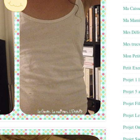
Ma Caisse
Ma Mamie
Mes Défis
Mes trucs
Mon Petit
Petit Exe
Projet 1 
Projet 5 
Projet Fil
Projet Le
Projet O
Projet Sa