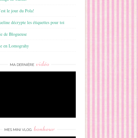
est le jour du Pola!
ueline décrypte les étiquettes pour toi
ie de Blogueuse
ie en Lomograhy
vidéo
MA DERNIÈRE
bonheur
MES MINI VLOG