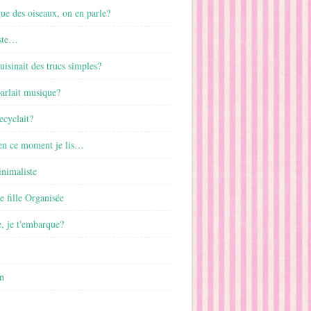
gue des oiseaux, on en parle?
ste…
cuisinait des trucs simples?
parlait musique?
ecyclait?
 en ce moment je lis…
inimaliste
ne fille Organisée
, je t'embarque?
n