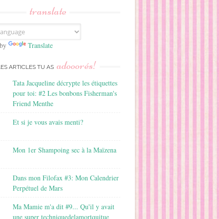
translate
 by
Translate
adooorés!
LES ARTICLES TU AS
Tata Jacqueline décrypte les étiquettes
pour toi: #2 Les bonbons Fisherman's
Friend Menthe
Et si je vous avais menti?
Mon 1er Shampoing sec à la Maïzena
Dans mon Filofax #3: Mon Calendrier
Perpétuel de Mars
Ma Mamie m'a dit #9... Qu'il y avait
une super techniquedelamortquitue