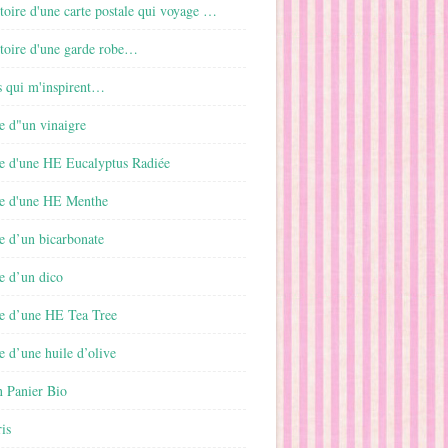
istoire d'une carte postale qui voyage …
istoire d'une garde robe…
s qui m'inspirent…
e d"un vinaigre
e d'une HE Eucalyptus Radiée
e d'une HE Menthe
e d’un bicarbonate
e d’un dico
e d’une HE Tea Tree
 d’une huile d’olive
 Panier Bio
is