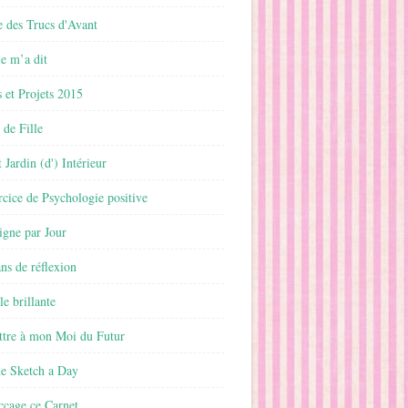
 des Trucs d'Avant
 m’a dit
 et Projets 2015
 de Fille
 Jardin (d') Intérieur
rcice de Psychologie positive
ligne par Jour
ans de réflexion
le brillante
ttre à mon Moi du Futur
ne Sketch a Day
ccage ce Carnet