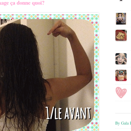
age ça donne quoi?
By Gala P