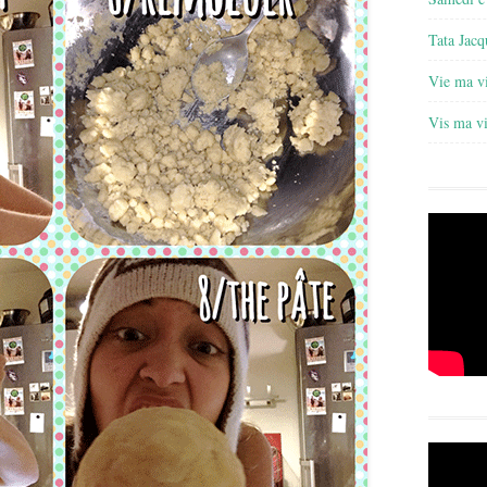
Tata Jacq
Vie ma v
Vis ma v