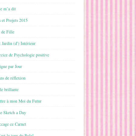
 m’a dit
 et Projets 2015
 de Fille
 Jardin (d') Intérieur
rcice de Psychologie positive
ligne par Jour
ans de réflexion
le brillante
ttre à mon Moi du Futur
ne Sketch a Day
ccage ce Carnet
est le jour du Pola!