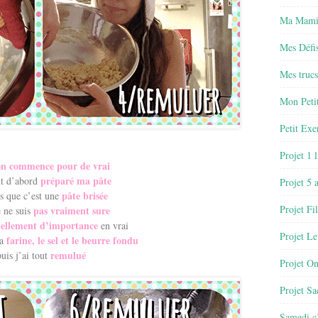
Ma Mamie
Mes Défis
Mes trucs
Mon Petit
Petit Exe
Projet 1 
on commence pour de vrai
préparé ma pâte
ut d’abord
Projet 5 
pâte brisée
is que c’est une
Projet Fil
pas vraiment sure
 ne suis
tellement d’importance
en vrai
Projet Le
farine, le sel et le beurre fondu
la
remulué
uis j’ai tout
Projet O
Projet Sa
Samedi c’