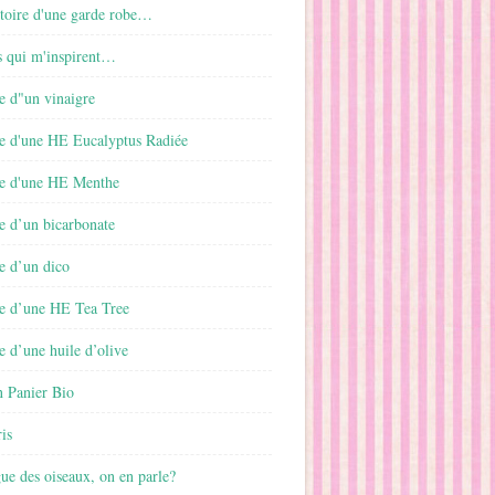
istoire d'une garde robe…
s qui m'inspirent…
e d"un vinaigre
e d'une HE Eucalyptus Radiée
e d'une HE Menthe
e d’un bicarbonate
e d’un dico
e d’une HE Tea Tree
 d’une huile d’olive
 Panier Bio
is
gue des oiseaux, on en parle?