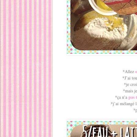
*Allez
*J’ai to
*je cro
*mais je
pas 
*ça n’a
*j’ai mélangé 
*p