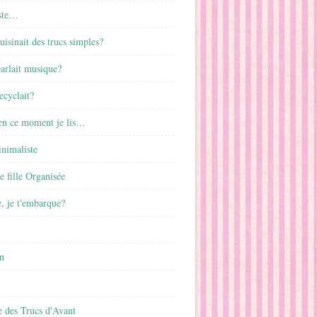
ste…
cuisinait des trucs simples?
parlait musique?
ecyclait?
 en ce moment je lis…
inimaliste
ne fille Organisée
, je t'embarque?
n
 des Trucs d'Avant