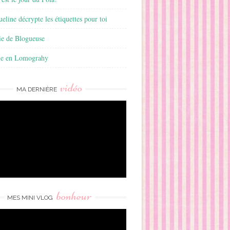
ueline décrypte les étiquettes pour toi
ie de Blogueuse
ie en Lomograhy
vidéo
MA DERNIÈRE
bonheur
MES MINI VLOG