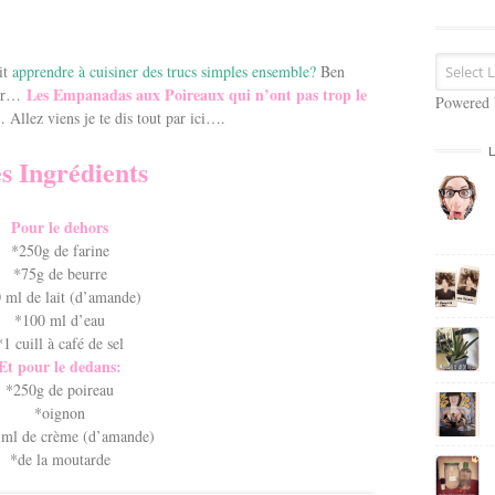
s
e
E
it
apprendre à cuisiner des trucs simples ensemble?
Ben
m
Les Empanadas aux Poireaux qui n’ont pas trop le
uer…
a
Powered
llez viens je te dis tout par ici….
i
l
s Ingrédients
Pour le dehors
*250g de farine
*75g de beurre
 ml de lait (d’amande)
*100 ml d’eau
*1 cuill à café de sel
Et pour le dedans:
*250g de poireau
*oignon
 ml de crème (d’amande)
*de la moutarde