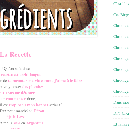
C'est l'h
Ces Blog
Chroniqu
Chroniqu
Chroniqu
La Recette
Chroniqu
*Qu’on se le dise
Chroniqu
e recette est archi longue
te raconter ma vie comme j’aime à le faire
Chroniqu
er de
des plombes.
on va y passer
Chronique
et tu vas me détester
commencer
our
donc,
Dans mon
trop beau mon bonnet
il est
sérieux?
Pérou!
 d’un petit marché au
DIY Chér
*je le Love
volé
Argentine
on me la
en
Et la lan
*fock