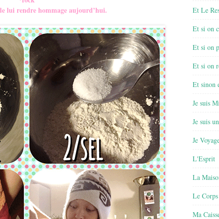
 de lui rendre hommage aujourd’hui.
Et Le Re
Et si on 
Et si on 
Et si on r
Et sinon
Je suis M
Je suis u
Je Voyage
L'Esprit
La Maiso
Le Corps
Ma Caisse