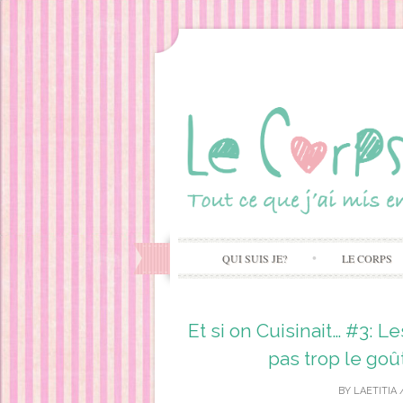
QUI SUIS JE?
LE CORPS
Et si on Cuisinait… #3: 
pas trop le go
BY
LAETITIA