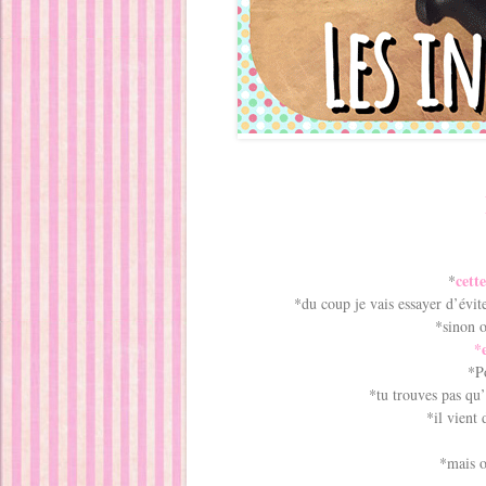
cett
*
*du coup je vais essayer d’évit
*sinon 
*
*P
*tu trouves pas qu’
*il vient
*mais 